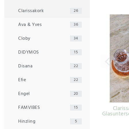
Clarissakork
26
Ava & Yves
36
Cloby
34
DIDYMOS
15
Disana
22
Efie
22
Engel
20
FAMVIBES
Claris
15
Glasunters
Hinzling
5