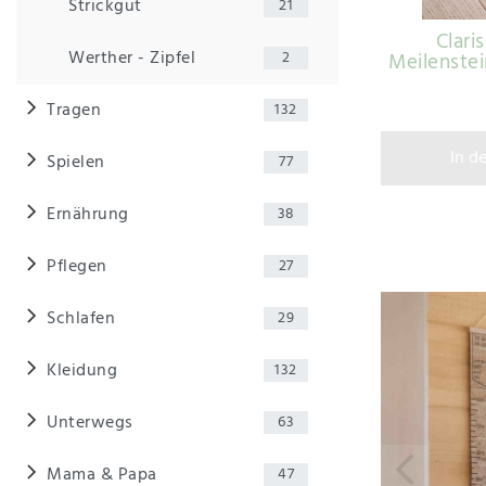
Strickgut
21
Clari
Werther - Zipfel
2
Meilenste
Tragen
132
In d
Spielen
77
Ernährung
38
Pflegen
27
Schlafen
29
Kleidung
132
Unterwegs
63
Mama & Papa
47