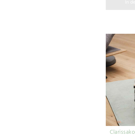
In d
Clarissak