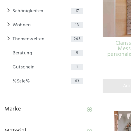
Schönigkeiten
17
Wohnen
13
Themenwelten
245
Claris
Mess
Beratung
5
personali
Gutschein
1
%Sale%
63
Art
Marke
Material