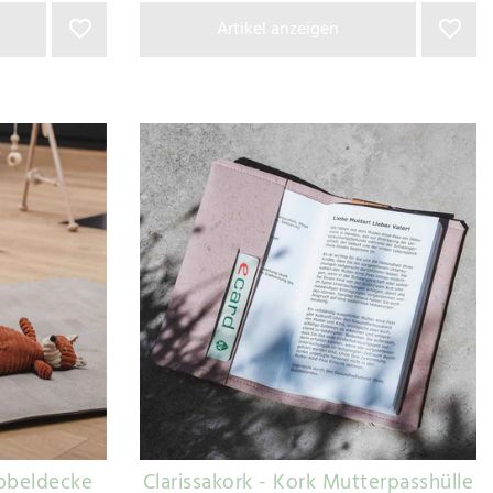
Artikel anzeigen
abbeldecke
Clarissakork - Kork Mutterpasshülle