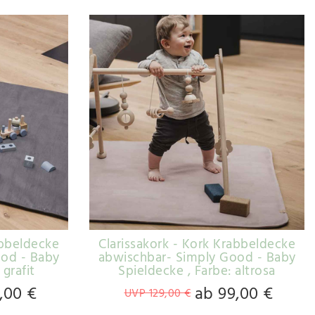
abbeldecke
Clarissakork - Kork Krabbeldecke
ood - Baby
abwischbar- Simply Good - Baby
 grafit
Spieldecke
, Farbe: altrosa
,00 €
ab 99,00 €
UVP 129,00 €