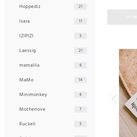
Hoppediz
21
In d
Isara
11
IZIPIZI
5
Laessig
21
mamalila
6
MaMo
14
Minimonkey
4
Motherlove
7
Ruckeli
5