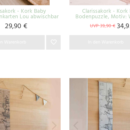
ssakork - Kork Baby
Clarissakork - Kork
inkarten Lou abwischbar
Bodenpuzzle
, Motiv: 
29,90 €
34,9
UVP 39,90 €
en Warenkorb
In den Warenkorb