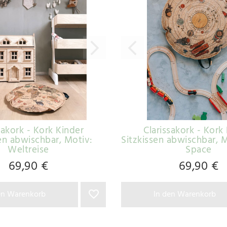
sakork - Kork Kinder
Clarissakork - Kork
sen abwischbar
, Motiv:
Sitzkissen abwischbar
, 
Weltreise
Space
69,90 €
69,90 €
en Warenkorb
In den Warenkorb