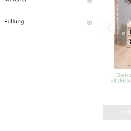
Füllung
Claris
Sitzkis
In d