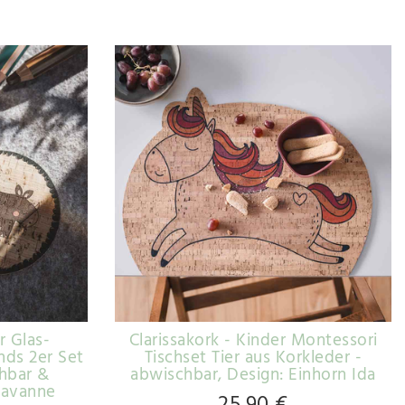
r Glas-
Clarissakork - Kinder Montessori
nds 2er Set
Tischset Tier aus Korkleder -
chbar &
abwischbar
, Design: Einhorn Ida
 Savanne