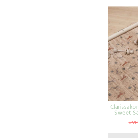
Clarissako
Sweet Sa
UVP