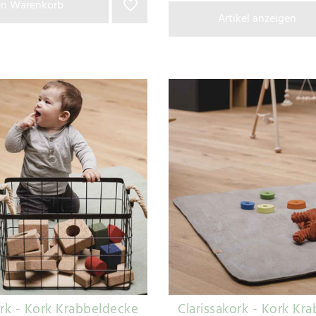
en Warenkorb
Artikel anzeigen
ork - Kork Krabbeldecke
Clarissakork - Kork Kr