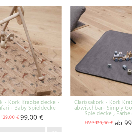
rk - Kork Krabbeldecke -
Clarissakork - Kork Kr
fari - Baby Spieldecke
abwischbar- Simply G
Spieldecke
, Farbe:
99,00 €
 129,00 €
ab 99
UVP 129,00 €