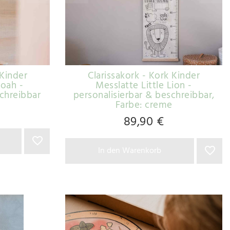
 Kinder
Clarissakork - Kork Kinder
oah -
Messlatte Little Lion -
schreibbar
personalisierbar & beschreibbar
,
Farbe: creme
89,90 €
In den Warenkorb