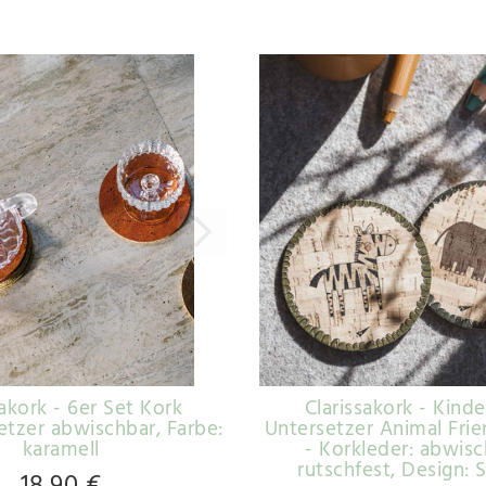
sakork - 6er Set Kork
Clarissakork - Kinde
etzer abwischbar
, Farbe:
Untersetzer Animal Frie
karamell
- Korkleder: abwis
rutschfest
, Design: