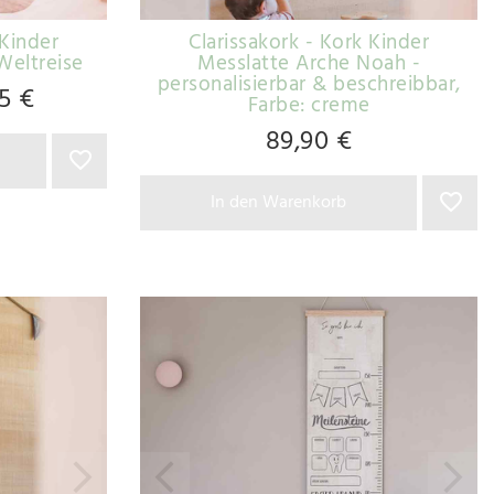
 Kinder
Clarissakork - Kork Kinder
Weltreise
Messlatte Arche Noah -
personalisierbar & beschreibbar
,
5 €
Farbe: creme
89,90 €
In den Warenkorb