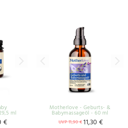
aby
Motherlove - Geburts- &
9,5 ml
Babymassageöl - 60 ml
0 €
11,30 €
UVP 11,90 €