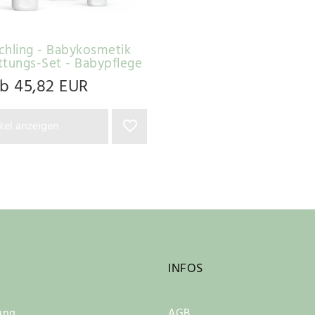
schling - Babykosmetik
ttungs-Set - Babypflege
b 45,82 EUR
ikel anzeigen
INFOS
ung
AGB