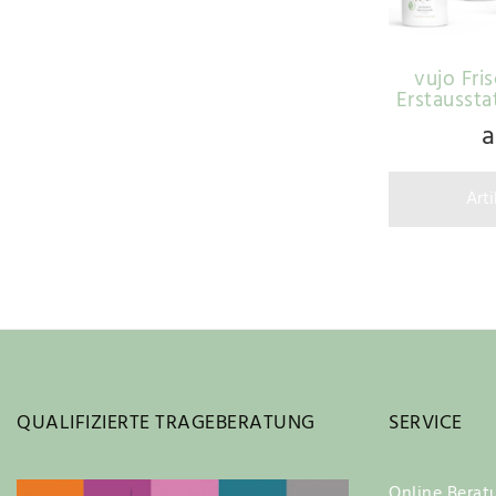
vujo Fri
Erstaussta
a
Art
QUALIFIZIERTE TRAGEBERATUNG
SERVICE
Online Berat