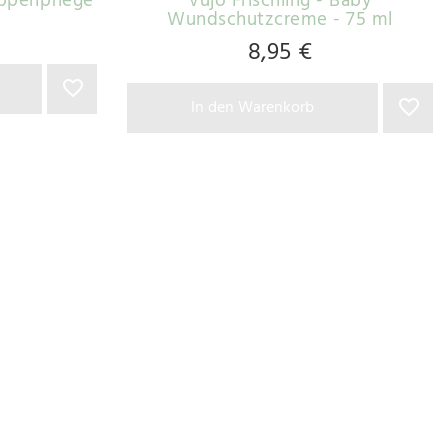
ippenpflege
vujo Frischling - Baby
Wundschutzcreme - 75 ml
8,95 €
In den Warenkorb