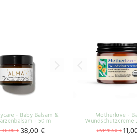
ycare - Baby Balsam &
Motherlove - B
arzenbalsam - 50 ml
Wundschutzcreme 2
38,00 €
11,0
 48,00 €
UVP 11,50 €