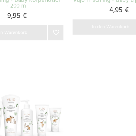
hling - Baby Körperlotion
vujo Frischling - Baby L
- 200 ml
4,95 €
9,95 €
In den Warenkorb
en Warenkorb