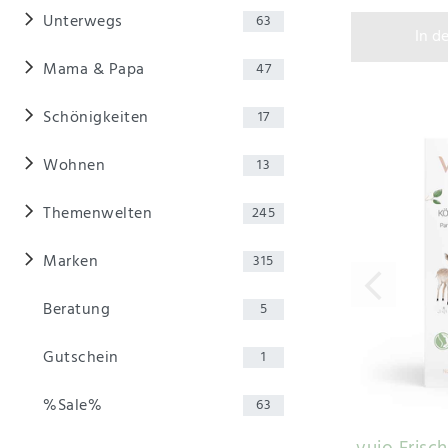
Unterwegs
63
In d
Mama & Papa
47
Schönigkeiten
17
Wohnen
13
Themenwelten
245
Marken
315
Beratung
5
Gutschein
1
%Sale%
63