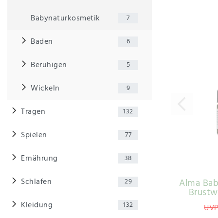
Babynaturkosmetik
7
Baden
6
Beruhigen
5
Wickeln
9
Tragen
132
Spielen
77
Ernährung
38
Schlafen
Alma Bab
29
Brustw
Kleidung
132
UVP