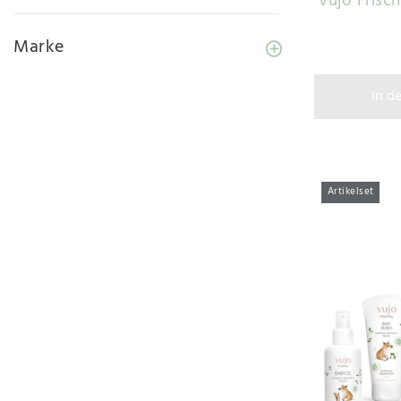
vujo Frisc
Marke
In d
Artikelset