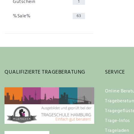
Gutschein
1
%Sale%
63
QUALIFIZIERTE TRAGEBERATUNG
SERVICE
Online Berat
Trageberatu
Tragegeflüst
Trage-Infos
Trageladen