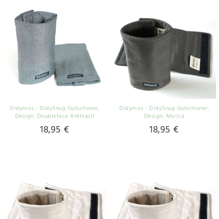
Didymos - DidySnug Gutschoner
,
Didymos - DidySnug Gutschoner
,
Design: Doubleface Anthrazit
Design: Mocca
18,95 €
18,95 €