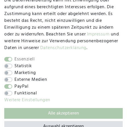
Die Datenverarbeitung kann mit Einwilligung oder
Herzogstraße 10
aufgrund eines berechtigten Interesses erfolgen. Die
47533 Kleve
Zustimmung kann erteilt oder abgelehnt werden. Es
besteht das Recht, nicht einzuwilligen und die
Montag, Dienstag, Donnerstag, Freitag
Einwilligung zu einem späteren Zeitpunkt zu ändern
09:00 Uhr bis 13:00 Uhr
oder zu widerrufen. Beachten Sie unser
Impressum
und
Mittwoch
weitere Hinweise zur Verwendung personenbezogener
09:00 Uhr bis 12:00 Uhr
Daten in unserer
Daten­schutz­erklärung
.
Essenziell
Statistik
SOCIAL
Marketing
Externe Medien
PayPal
Funktional
Weitere Einstellungen
Alle akzeptieren
© 2019 – 2025 SILC GmbH
Auswahl akzeptieren