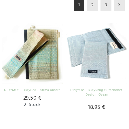
1
2
3
DIDYMOS - DidyPad - prima aurora
Didymos - DidySnug Gutschoner
,
Design: Ozean
29,50 €
2
Stück
18,95 €