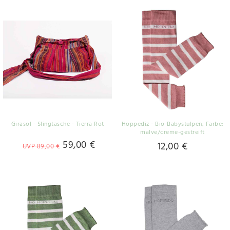
Girasol - Slingtasche - Tierra Rot
Hoppediz - Bio-Babystulpen
, Farbe:
malve/creme-gestreift
59,00 €
12,00 €
UVP 89,00 €