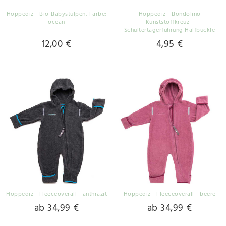
Hoppediz - Bio-Babystulpen
, Farbe:
Hoppediz - Bondolino
ocean
Kunststoffkreuz -
Schultertägerführung Halfbuckle
12,00 €
4,95 €
Hoppediz - Fleeceoverall - anthrazit
Hoppediz - Fleeceoverall - beere
ab 34,99 €
ab 34,99 €