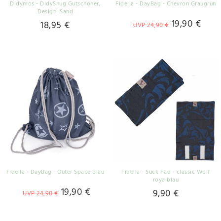
Didymos - DidySnug Gutschoner
,
Fidella - DayBag - Chevron Graugrün
Design: Sand
19,90 €
18,95 €
UVP 24,90 €
Fidella - DayBag - Outer Space Blau
Fidella - Suck Pad - classic Wolf
royalblau
19,90 €
9,90 €
UVP 24,90 €