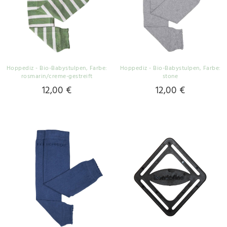
Hoppediz - Bio-Babystulpen
, Farbe:
Hoppediz - Bio-Babystulpen
, Farbe:
rosmarin/creme-gestreift
stone
12,00 €
12,00 €