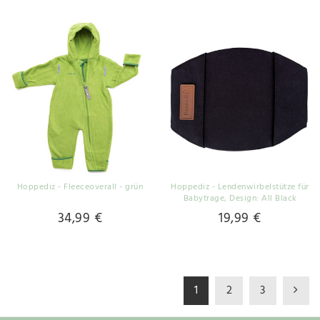
Hoppediz - Fleeceoverall - grün
Hoppediz - Lendenwirbelstütze für
Babytrage
, Design: All Black
34,99 €
19,99 €
1
2
3