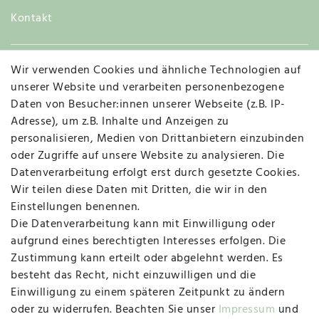
Kontakt
Wir verwenden Cookies und ähnliche Technologien auf
Widerruf
unserer Website und verarbeiten personenbezogene
Daten von Besucher:innen unserer Webseite (z.B. IP-
Adresse), um z.B. Inhalte und Anzeigen zu
personalisieren, Medien von Drittanbietern einzubinden
Vertrag widerrufen
Kontakt
oder Zugriffe auf unsere Website zu analysieren. Die
Datenverarbeitung erfolgt erst durch gesetzte Cookies.
MAPALI VOR ORT
Wir teilen diese Daten mit Dritten, die wir in den
Einstellungen benennen.
Die Datenverarbeitung kann mit Einwilligung oder
Herzogstraße 10
aufgrund eines berechtigten Interesses erfolgen. Die
47533 Kleve
Zustimmung kann erteilt oder abgelehnt werden. Es
besteht das Recht, nicht einzuwilligen und die
Montag, Dienstag, Donnerstag, Freitag
Einwilligung zu einem späteren Zeitpunkt zu ändern
09:00 Uhr bis 13:00 Uhr
oder zu widerrufen. Beachten Sie unser
Impressum
und