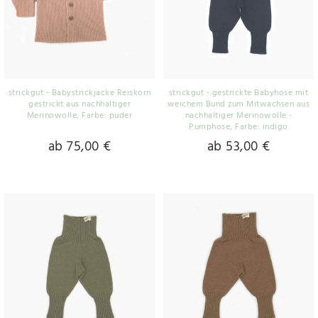
strickgut - Babystrickjacke Reiskorn
strickgut - gestrickte Babyhose mit
gestrickt aus nachhaltiger
weichem Bund zum Mitwachsen aus
Merinowolle
, Farbe: puder
nachhaltiger Merinowolle -
Pumphose
, Farbe: indigo
ab 75,00 €
ab 53,00 €