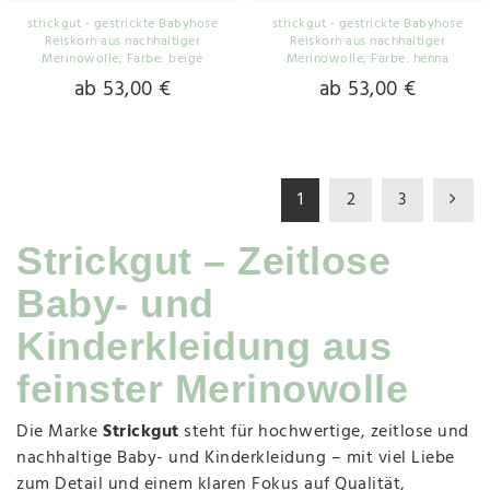
strickgut - gestrickte Babyhose
strickgut - gestrickte Babyhose
Reiskorn aus nachhaltiger
Reiskorn aus nachhaltiger
Merinowolle
, Farbe: beige
Merinowolle
, Farbe: henna
ab 53,00 €
ab 53,00 €
1
2
3
Strickgut – Zeitlose
Baby- und
Kinderkleidung aus
feinster Merinowolle
Die Marke
Strickgut
steht für hochwertige, zeitlose und
nachhaltige Baby- und Kinderkleidung – mit viel Liebe
zum Detail und einem klaren Fokus auf Qualität,