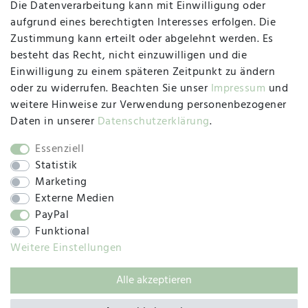
Die Datenverarbeitung kann mit Einwilligung oder
Herzogstraße 10
aufgrund eines berechtigten Interesses erfolgen. Die
47533 Kleve
Zustimmung kann erteilt oder abgelehnt werden. Es
besteht das Recht, nicht einzuwilligen und die
Montag, Dienstag, Donnerstag, Freitag
Einwilligung zu einem späteren Zeitpunkt zu ändern
09:00 Uhr bis 13:00 Uhr
oder zu widerrufen. Beachten Sie unser
Impressum
und
Mittwoch
weitere Hinweise zur Verwendung personenbezogener
09:00 Uhr bis 12:00 Uhr
Daten in unserer
Daten­schutz­erklärung
.
Essenziell
Statistik
SOCIAL
Marketing
Externe Medien
PayPal
Funktional
Weitere Einstellungen
Alle akzeptieren
© 2019 – 2025 SILC GmbH