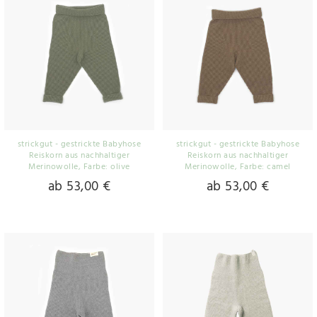
strickgut - gestrickte Babyhose
strickgut - gestrickte Babyhose
Reiskorn aus nachhaltiger
Reiskorn aus nachhaltiger
Merinowolle
, Farbe: olive
Merinowolle
, Farbe: camel
ab 53,00 €
ab 53,00 €