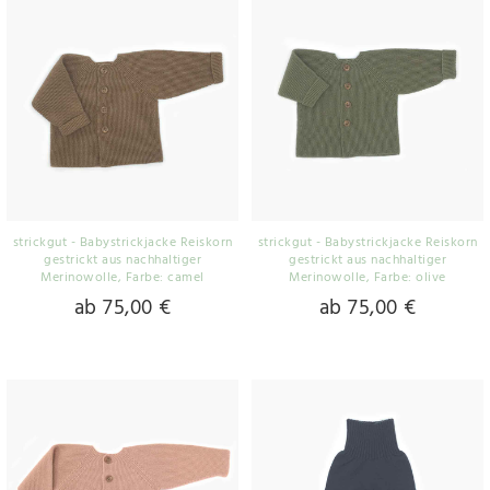
strickgut - Babystrickjacke Reiskorn
strickgut - Babystrickjacke Reiskorn
gestrickt aus nachhaltiger
gestrickt aus nachhaltiger
Merinowolle
, Farbe: camel
Merinowolle
, Farbe: olive
ab 75,00 €
ab 75,00 €