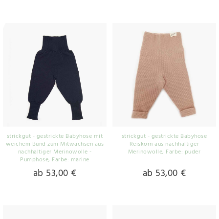
strickgut - gestrickte Babyhose mit
strickgut - gestrickte Babyhose
weichem Bund zum Mitwachsen aus
Reiskorn aus nachhaltiger
nachhaltiger Merinowolle -
Merinowolle
, Farbe: puder
Pumphose
, Farbe: marine
ab 53,00 €
ab 53,00 €