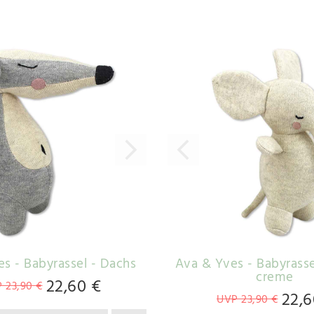
s - Babyrassel - Dachs
Ava & Yves - Babyrasse
creme
22,60 €
 23,90 €
22,6
UVP 23,90 €