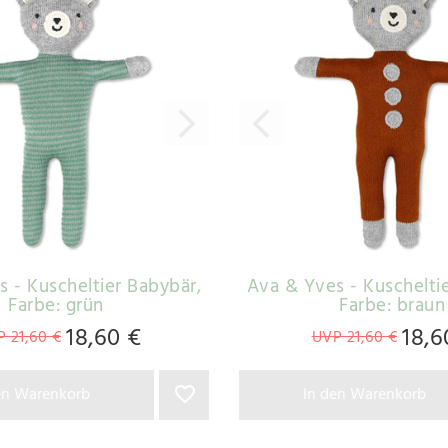
s - Kuscheltier Babybär
,
Ava & Yves - Kuschelti
Farbe: grün
Farbe: braun
18,60 €
18,6
 21,60 €
UVP 21,60 €
en Warenkorb
In den Warenkorb