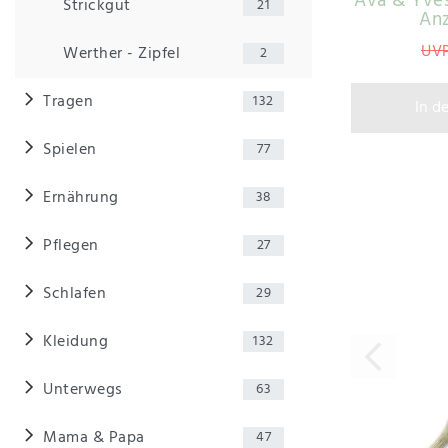
Ava & Yves
Strickgut
21
An
UVP
Werther - Zipfel
2
Tragen
132
In d
Spielen
77
Ernährung
38
Pflegen
27
Schlafen
29
Kleidung
132
Unterwegs
63
Mama & Papa
47