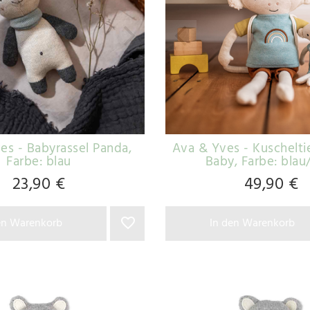
es - Babyrassel Panda
,
Ava & Yves - Kuschelti
Farbe: blau
Baby
, Farbe: blau
23,90 €
49,90 €
en Warenkorb
In den Warenkorb