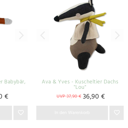
er Babybär
,
Ava & Yves - Kuscheltier Dachs
"Lou"
0 €
36,90 €
UVP 37,90 €
In den Warenkorb