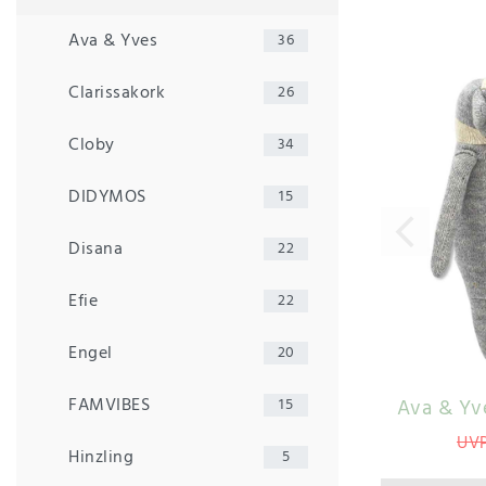
Ava & Yves
36
Clarissakork
26
Cloby
34
DIDYMOS
15
Disana
22
Efie
22
Engel
20
FAMVIBES
Ava & Yve
15
UVP
Hinzling
5