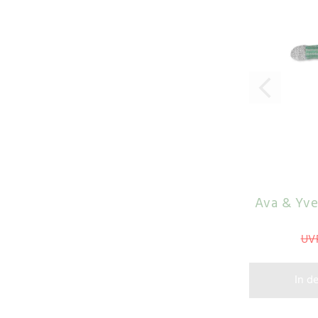
Ava & Yve
UVP
In d