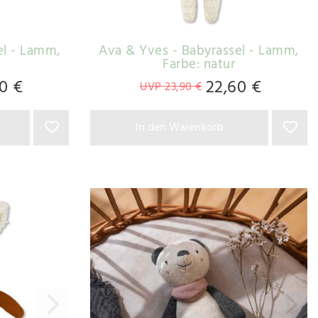
el - Lamm
,
Ava & Yves - Babyrassel - Lamm
,
Farbe: natur
0 €
22,60 €
UVP 23,90 €
In den Warenkorb