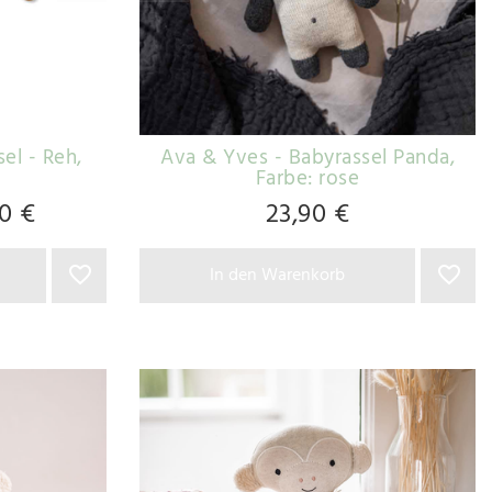
el - Reh
,
Ava & Yves - Babyrassel Panda
,
Farbe: rose
0 €
23,90 €
In den Warenkorb