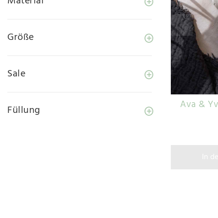
Material
Größe
Sale
Ava & Yv
Füllung
In d