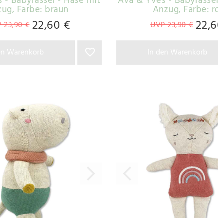
 - Babyrassel - Hase mit
Ava & Yves - Babyrassel
zug
, Farbe: braun
Anzug
, Farbe: r
22,60 €
22,6
 23,90 €
UVP 23,90 €
en Warenkorb
In den Warenkorb