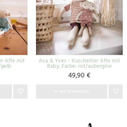
er Affe mit
Ava & Yves - Kuscheltier Affe mit
/gelb
Baby
, Farbe: rot/aubergine
49,90 €
In den Warenkorb