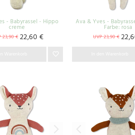
s - Babyrassel - Hippo
Ava & Yves - Babyrass
creme
Farbe: rosa
22,60 €
22,6
 23,90 €
UVP 23,90 €
en Warenkorb
In den Warenkorb