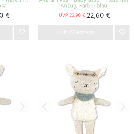
 - Hase mit
Ava & Yves - Babyrassel - Hase mit
osa
Anzug
, Farbe: blau
0 €
22,60 €
UVP 23,90 €
In den Warenkorb