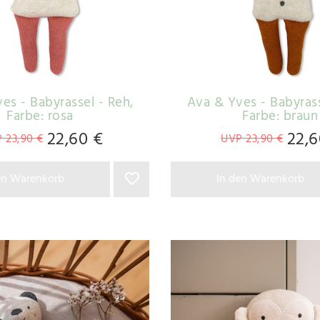
es - Babyrassel - Reh
,
Ava & Yves - Babyrass
Farbe: rosa
Farbe: braun
22,60 €
22,6
 23,90 €
UVP 23,90 €
en Warenkorb
In den Warenkorb