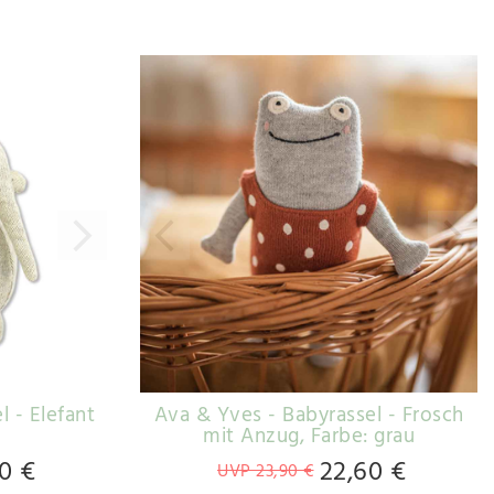
l - Elefant
Ava & Yves - Babyrassel - Frosch
mit Anzug
, Farbe: grau
0 €
22,60 €
UVP 23,90 €