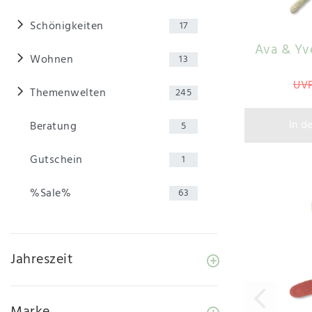
Schönigkeiten
17
Ava & Yve
Wohnen
13
UVP
Themenwelten
245
In d
Beratung
5
Gutschein
1
%Sale%
63
Jahreszeit
Marke