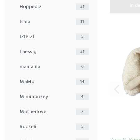
In d
Hoppediz
21
Isara
11
IZIPIZI
5
Laessig
21
mamalila
6
MaMo
14
Minimonkey
4
Motherlove
7
Ruckeli
5