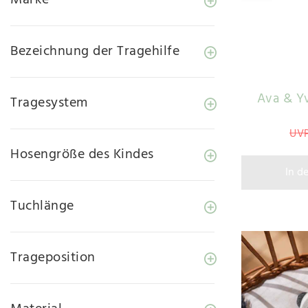
Bezeichnung der Tragehilfe
Ava & Yv
Tragesystem
UVP
Hosengröße des Kindes
In d
Tuchlänge
Trageposition