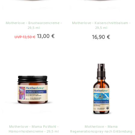
Motherlove - Brustwarzencreme -
Motherlove - Kaiserschnittbalsam -
29,5 ml
29,5 ml
13,00 €
16,90 €
UVP 13,50 €
Motherlove - Mama PoWohl -
Motherlove - Mama
Hämorrhoidencreme - 29,5 ml
Regenerationsspray nach Entbindung