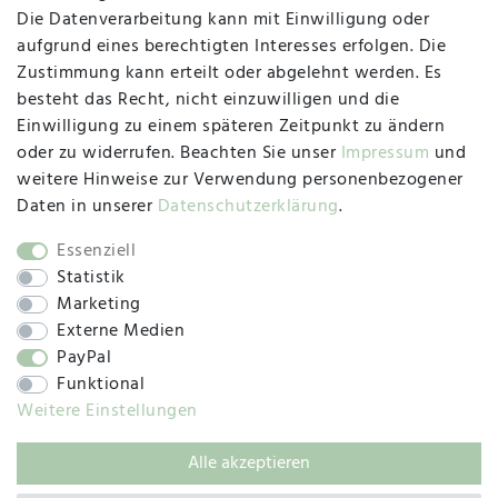
Die Datenverarbeitung kann mit Einwilligung oder
Herzogstraße 10
aufgrund eines berechtigten Interesses erfolgen. Die
47533 Kleve
Zustimmung kann erteilt oder abgelehnt werden. Es
besteht das Recht, nicht einzuwilligen und die
Montag, Dienstag, Donnerstag, Freitag
Einwilligung zu einem späteren Zeitpunkt zu ändern
09:00 Uhr bis 13:00 Uhr
oder zu widerrufen. Beachten Sie unser
Impressum
und
Mittwoch
weitere Hinweise zur Verwendung personenbezogener
09:00 Uhr bis 12:00 Uhr
Daten in unserer
Daten­schutz­erklärung
.
Essenziell
Statistik
SOCIAL
Marketing
Externe Medien
PayPal
Funktional
Weitere Einstellungen
Alle akzeptieren
© 2019 – 2025 SILC GmbH