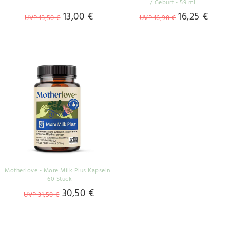
/ Geburt - 59 ml
13,00 €
16,25 €
UVP 13,50 €
UVP 16,90 €
Motherlove - More Milk Plus Kapseln
- 60 Stück
30,50 €
UVP 31,50 €