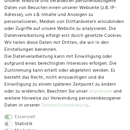
unserer Website und verarbeiten personenbezogene
Daten von Besucher:innen unserer Webseite (z.B. IP-
Adresse), um z.B. Inhalte und Anzeigen zu
personalisieren, Medien von Drittanbietern einzubinden
Vertrag widerrufen
Kontakt
oder Zugriffe auf unsere Website zu analysieren. Die
Datenverarbeitung erfolgt erst durch gesetzte Cookies.
MAPALI VOR ORT
Wir teilen diese Daten mit Dritten, die wir in den
Einstellungen benennen.
Die Datenverarbeitung kann mit Einwilligung oder
Herzogstraße 10
aufgrund eines berechtigten Interesses erfolgen. Die
47533 Kleve
Zustimmung kann erteilt oder abgelehnt werden. Es
besteht das Recht, nicht einzuwilligen und die
Montag, Dienstag, Donnerstag, Freitag
Einwilligung zu einem späteren Zeitpunkt zu ändern
09:00 Uhr bis 13:00 Uhr
oder zu widerrufen. Beachten Sie unser
Impressum
und
Mittwoch
weitere Hinweise zur Verwendung personenbezogener
09:00 Uhr bis 12:00 Uhr
Daten in unserer
Daten­schutz­erklärung
.
Essenziell
Statistik
SOCIAL