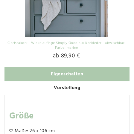
Clarissakork - Wickelauflage Simply Good aus Korkleder - abwischbar
,
Farbe: marine
ab 89,90 €
Eigenschaften
Vorstellung
Größe
Maße: 26 x 106 cm