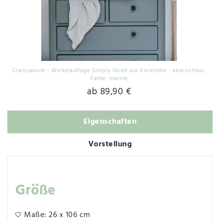
Clarissakork - Wickelauflage Simply Good aus Korkleder - abwischbar
,
Farbe: marine
ab 89,90 €
Eigenschaften
Vorstellung
Größe
Maße: 26 x 106 cm