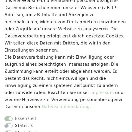
unserer Website und verarbeiten personenbezogene
Daten von Besucher:innen unserer Webseite (z.B. IP-
Adresse), um z.B. Inhalte und Anzeigen zu
personalisieren, Medien von Drittanbietern einzubinden
Vertrag widerrufen
Kontakt
oder Zugriffe auf unsere Website zu analysieren. Die
Datenverarbeitung erfolgt erst durch gesetzte Cookies.
MAPALI VOR ORT
Wir teilen diese Daten mit Dritten, die wir in den
Einstellungen benennen.
Die Datenverarbeitung kann mit Einwilligung oder
Herzogstraße 10
aufgrund eines berechtigten Interesses erfolgen. Die
47533 Kleve
Zustimmung kann erteilt oder abgelehnt werden. Es
besteht das Recht, nicht einzuwilligen und die
Montag, Dienstag, Donnerstag, Freitag
Einwilligung zu einem späteren Zeitpunkt zu ändern
09:00 Uhr bis 13:00 Uhr
oder zu widerrufen. Beachten Sie unser
Impressum
und
Mittwoch
weitere Hinweise zur Verwendung personenbezogener
09:00 Uhr bis 12:00 Uhr
Daten in unserer
Daten­schutz­erklärung
.
Essenziell
Statistik
SOCIAL