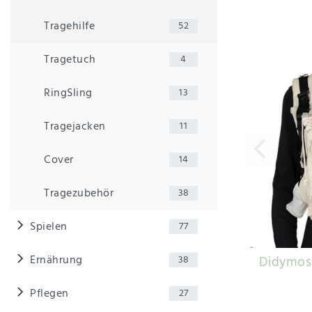
Tragehilfe
52
Tragetuch
4
RingSling
13
Tragejacken
11
Cover
14
Tragezubehör
38
Spielen
77
Ernährung
Didymos 
38
Pflegen
27