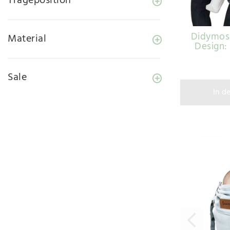
Trageposition
Didymos 
Material
Design:
Sale
In d