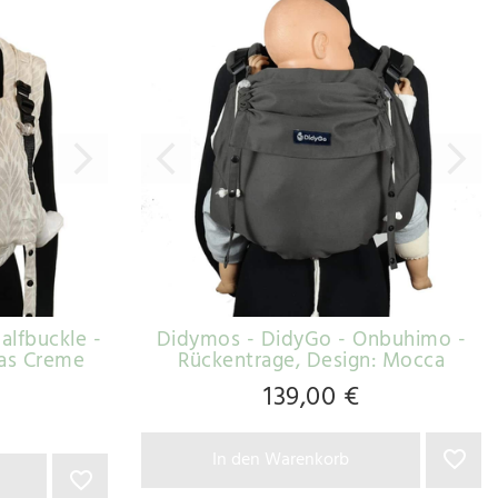
alfbuckle -
Didymos - DidyGo - Onbuhimo -
ias Creme
Rückentrage
, Design: Mocca
139,00 €
In den Warenkorb