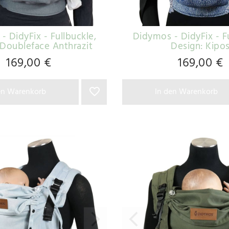
- DidyFix - Fullbuckle
,
Didymos - DidyFix - F
 Doubleface Anthrazit
Design: Kipo
169,00 €
169,00 €
en Warenkorb
In den Warenkorb