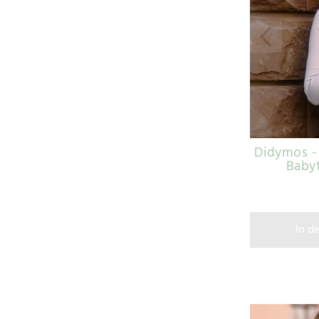
Didymos - 
Baby
In d