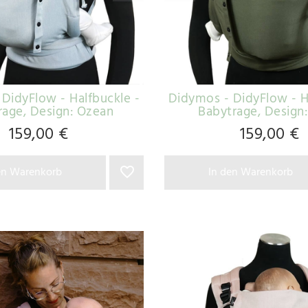
DidyFlow - Halfbuckle -
Didymos - DidyFlow - H
rage
, Design: Ozean
Babytrage
, Design:
159,00 €
159,00 €
en Warenkorb
In den Warenkorb