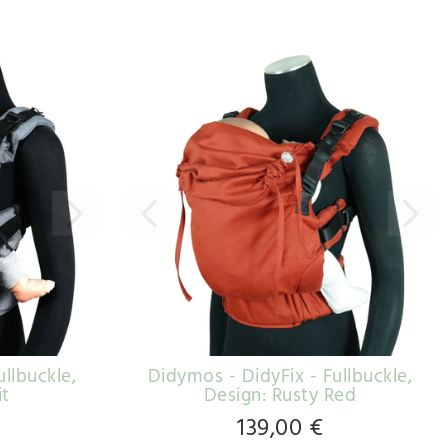
ullbuckle
,
Didymos - DidyFix - Fullbuckle
,
it
Design: Rusty Red
139,00 €