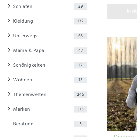
Schlafen
29
In d
Kleidung
132
Unterwegs
63
Mama & Papa
47
Schönigkeiten
17
Wohnen
13
Themenwelten
245
Marken
315
Beratung
5