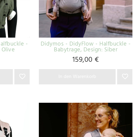
alfbuckle -
Didymos - DidyFlow - Halfbuckle -
 Olive
Babytrage
, Design: Siber
159,00 €
In den Warenkorb