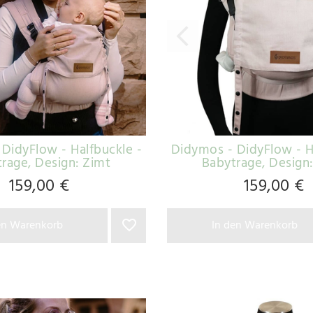
DidyFlow - Halfbuckle -
Didymos - DidyFlow - H
trage
, Design: Zimt
Babytrage
, Design
159,00 €
159,00 €
en Warenkorb
In den Warenkorb