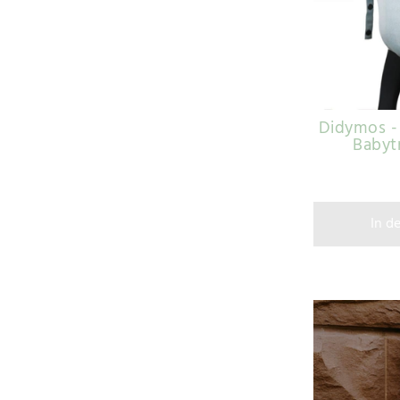
Didymos - 
Babyt
In d