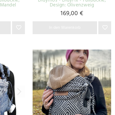
ullbuckle
,
Didymos - DidyFix - Fullbuckle
,
 Mandel
Design: Olivenzweig
169,00 €
In den Warenkorb