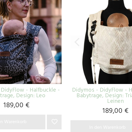
DidyFlow - Halfbuckle -
Didymos - DidyFlow - H
trage
, Design: Leo
Babytrage
, Design: Tr
Leinen
189,00 €
189,00 €
en Warenkorb
In den Warenkorb