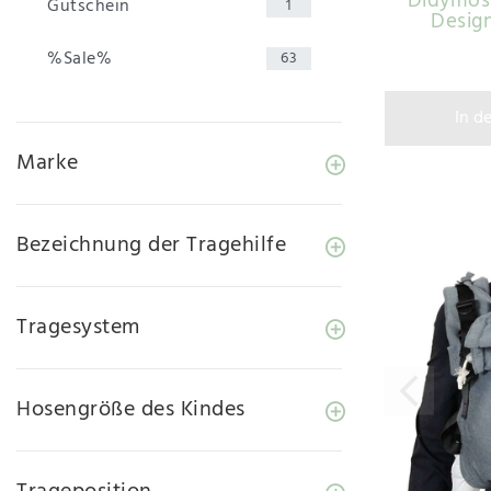
Didymos 
Gutschein
1
Desig
%Sale%
63
In d
Marke
Bezeichnung der Tragehilfe
Tragesystem
Hosengröße des Kindes