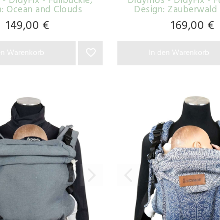
- DidyFix - Fullbuckle
,
Didymos - DidyFix - F
n: Ocean and Clouds
Design: Zauberwald
149,00 €
169,00 €
en Warenkorb
In den Warenkorb