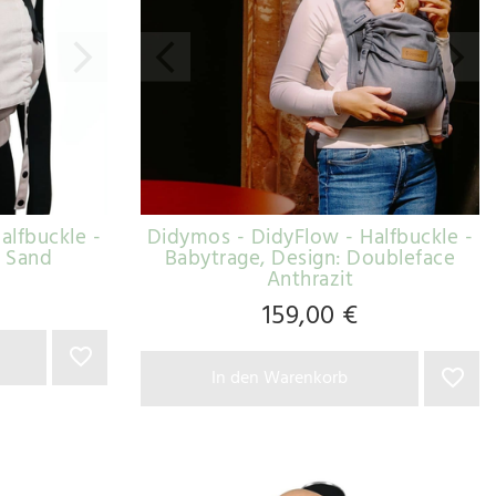
alfbuckle -
Didymos - DidyFlow - Halfbuckle -
: Sand
Babytrage
, Design: Doubleface
Anthrazit
159,00 €
In den Warenkorb