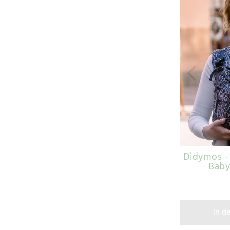
Didymos - 
Baby
In d