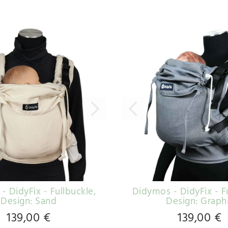
- DidyFix - Fullbuckle
,
Didymos - DidyFix - F
Design: Sand
Design: Graph
139,00 €
139,00 €