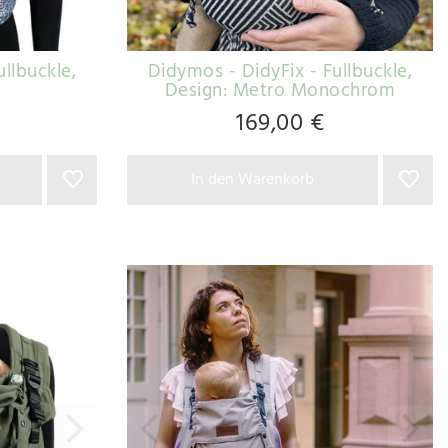
ullbuckle
,
Didymos - DidyFix - Fullbuckle
,
s
Design: Metro Monochrom
169,00 €
In den Warenkorb