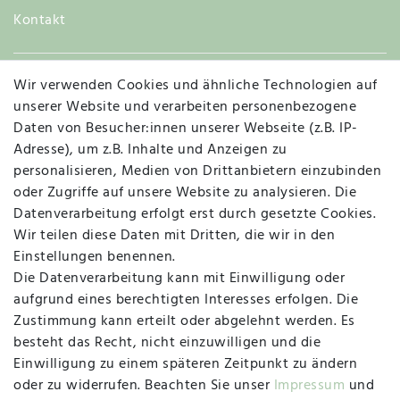
Kontakt
Wir verwenden Cookies und ähnliche Technologien auf
Widerruf
unserer Website und verarbeiten personenbezogene
Daten von Besucher:innen unserer Webseite (z.B. IP-
Adresse), um z.B. Inhalte und Anzeigen zu
personalisieren, Medien von Drittanbietern einzubinden
Vertrag widerrufen
Kontakt
oder Zugriffe auf unsere Website zu analysieren. Die
Datenverarbeitung erfolgt erst durch gesetzte Cookies.
MAPALI VOR ORT
Wir teilen diese Daten mit Dritten, die wir in den
Einstellungen benennen.
Die Datenverarbeitung kann mit Einwilligung oder
Herzogstraße 10
aufgrund eines berechtigten Interesses erfolgen. Die
47533 Kleve
Zustimmung kann erteilt oder abgelehnt werden. Es
besteht das Recht, nicht einzuwilligen und die
Montag, Dienstag, Donnerstag, Freitag
Einwilligung zu einem späteren Zeitpunkt zu ändern
09:00 Uhr bis 13:00 Uhr
oder zu widerrufen. Beachten Sie unser
Impressum
und