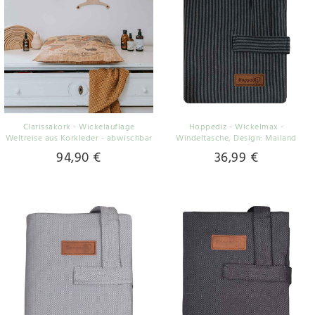
Clarissakork - Wickelauflage
Hoppediz - Wickelmax -
Weltreise aus Korkleder - abwischbar
Windeltasche
, Design: Mailand
94,90 €
36,99 €