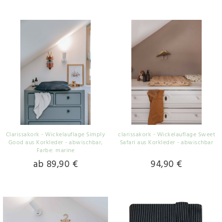
Clarissakork - Wickelauflage Simply
clarissakork - Wickelauflage Sweet
Good aus Korkleder - abwischbar
,
Safari aus Korkleder - abwischbar
Farbe: marine
ab 89,90 €
94,90 €