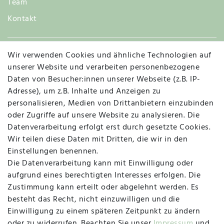
Team
Kontakt
Wir verwenden Cookies und ähnliche Technologien auf
Widerruf
unserer Website und verarbeiten personenbezogene
Daten von Besucher:innen unserer Webseite (z.B. IP-
Adresse), um z.B. Inhalte und Anzeigen zu
personalisieren, Medien von Drittanbietern einzubinden
Vertrag widerrufen
Kontakt
oder Zugriffe auf unsere Website zu analysieren. Die
Datenverarbeitung erfolgt erst durch gesetzte Cookies.
MAPALI VOR ORT
Wir teilen diese Daten mit Dritten, die wir in den
Einstellungen benennen.
Die Datenverarbeitung kann mit Einwilligung oder
Herzogstraße 10
aufgrund eines berechtigten Interesses erfolgen. Die
47533 Kleve
Zustimmung kann erteilt oder abgelehnt werden. Es
besteht das Recht, nicht einzuwilligen und die
Montag, Dienstag, Donnerstag, Freitag
Einwilligung zu einem späteren Zeitpunkt zu ändern
09:00 Uhr bis 13:00 Uhr
oder zu widerrufen. Beachten Sie unser
Impressum
und