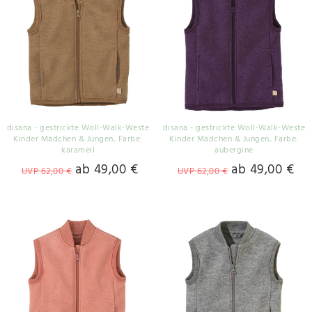
disana - gestrickte Woll-Walk-Weste
disana - gestrickte Woll-Walk-Weste
Kinder Mädchen & Jungen
, Farbe:
Kinder Mädchen & Jungen
, Farbe:
karamell
aubergine
ab 49,00 €
ab 49,00 €
UVP 62,00 €
UVP 62,00 €