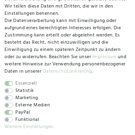
MAPALI VOR ORT
Wir teilen diese Daten mit Dritten, die wir in den
Einstellungen benennen.
Die Datenverarbeitung kann mit Einwilligung oder
Herzogstraße 10
aufgrund eines berechtigten Interesses erfolgen. Die
47533 Kleve
Zustimmung kann erteilt oder abgelehnt werden. Es
besteht das Recht, nicht einzuwilligen und die
Montag, Dienstag, Donnerstag, Freitag
Einwilligung zu einem späteren Zeitpunkt zu ändern
09:00 Uhr bis 13:00 Uhr
oder zu widerrufen. Beachten Sie unser
Impressum
und
Mittwoch
weitere Hinweise zur Verwendung personenbezogener
09:00 Uhr bis 12:00 Uhr
Daten in unserer
Daten­schutz­erklärung
.
Essenziell
Statistik
SOCIAL
Marketing
Externe Medien
PayPal
Funktional
Weitere Einstellungen