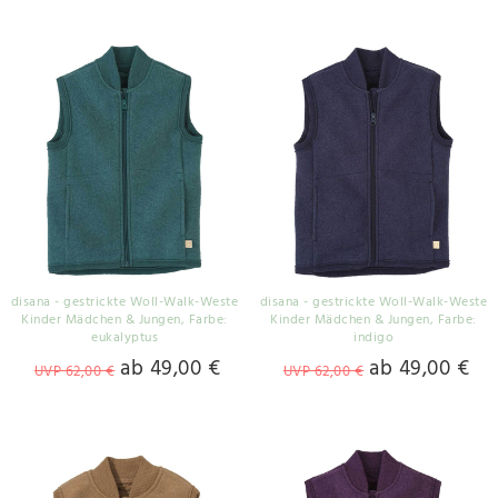
disana - gestrickte Woll-Walk-Weste
disana - gestrickte Woll-Walk-Weste
Kinder Mädchen & Jungen
, Farbe:
Kinder Mädchen & Jungen
, Farbe:
eukalyptus
indigo
ab 49,00 €
ab 49,00 €
UVP 62,00 €
UVP 62,00 €