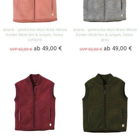
disana - gestrickte Woll-Walk-Weste
disana - gestrickte Woll-Walk-Weste
Kinder Mädchen & Jungen
, Farbe:
Kinder Mädchen & Jungen
, Farbe:
softpink
grau
ab 49,00 €
ab 49,00 €
UVP 62,00 €
UVP 62,00 €