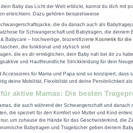
dein Baby das Licht der Welt erblickt, kannst du dich mit p
n erleichtern. Dazu gehören beispielsweise
chwangerschaftsjacke, die du danach auch als Babytragejac
atzhose für Schwangerschaft und Babytragen, die deinem 
& Babycare –
hochwertige, biozertifiziert
e Kosmetik für di
taschen, die funktional und stylisch sind
agen, die es dir ermöglichen, dein Baby nah bei dir zu hab
saktive und Hautfreundliche Strickkleidung für dein Neu
 Accessoires für Mama und Papa sind so konzipiert, dass 
itig deine Mobilität, Flexibilität und deine Persönlichkeit 
t für aktive Mamas: Die besten Tragep
amas, die auch während der Schwangerschaft und danach m
en, die speziell für den Komfort von Mutter und Kind entwi
 nur, um zuhause die Hände für das Geschwisterkind, die Zei
onomische Babytragen und Tragetücher geben deinem Baby 