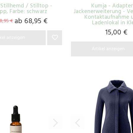
Stillhemd / Stilltop -
Kumja - Adapter
ipp
, Farbe: schwarz
Jackenerweiterung - Ve
Kontaktaufnahme 
ab 68,95 €
8,95 €
Ladenlokal in K
15,00 €
ikel anzeigen
Artikel anzeigen