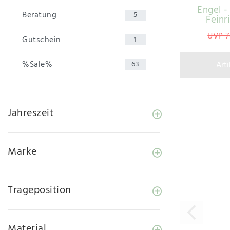
Engel - 
Beratung
5
Feinr
UVP 7
Gutschein
1
%Sale%
Art
63
Jahreszeit
Marke
Trageposition
Material