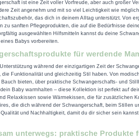
rschaft ist eine Zeit voller Vorfreude, aber auch großer V
ere Zeit angenehm und mit so viel Leichtigkeit wie möglich 
aftszubehör, das dich in deinem Alltag unterstützt. Von e
hin zu sanften Pflegeprodukten, die auf die Bedürfnisse de
orgfältig ausgewählten Hilfsmitteln kannst du deine Schwa
deines Babys vorbereiten.
erschaftsprodukte für werdende Ma
Unterstützung während der einzigartigen Zeit der Schwangers
die Funktionalität und gleichzeitig Stil haben. Von modis
auch bieten, über praktische Schwangerschafts- und Still
 dein Baby warmhalten – diese Kollektion ist perfekt auf de
 und Relaxkissen sowie Wärmekissen, die für zusätzlichen 
res, die dich während der Schwangerschaft, beim Stillen un
-Qualität und Nachhaltigkeit, damit du dir sicher sein kannst
am unterwegs: praktische Produkte 