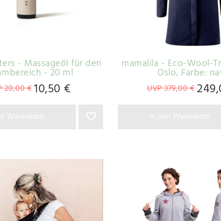
rs - Massageöl für den
mamalila - Eco-Wool-T
mbereich - 20 ml
Oslo
, Farbe: n
10,50 €
249,
 20,00 €
UVP 379,00 €
en Warenkorb
In den Warenkorb