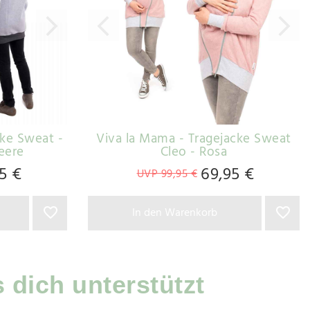
cke Sweat -
Viva la Mama - Tragejacke Sweat
Beere
Cleo - Rosa
5 €
69,95 €
UVP 99,95 €
In den Warenkorb
dich unterstützt