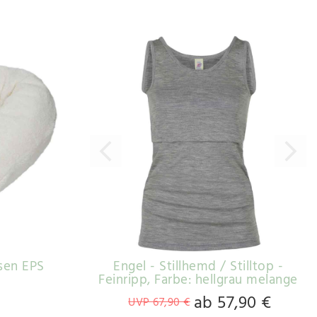
ssen EPS
Engel - Stillhemd / Stilltop -
Feinripp
, Farbe: hellgrau melange
ab 57,90 €
UVP 67,90 €