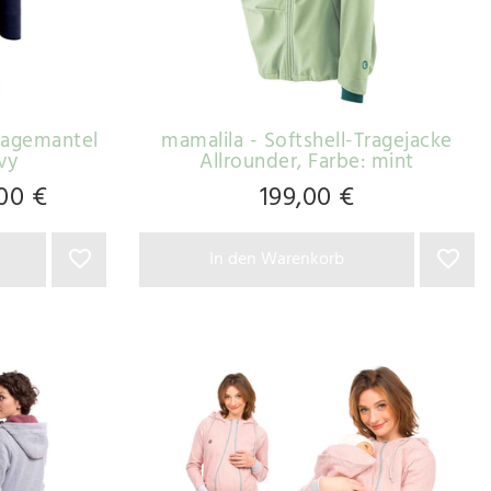
ragemantel
mamalila - Softshell-Tragejacke
avy
Allrounder
, Farbe: mint
00 €
199,00 €
In den Warenkorb