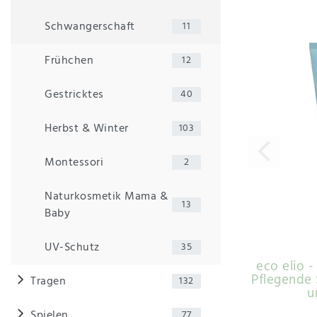
Schwangerschaft
11
Frühchen
12
Gestricktes
40
Herbst & Winter
103
Montessori
2
Naturkosmetik Mama &
13
Baby
UV-Schutz
35
eco elio -
Pflegende
Tragen
132
u
Spielen
77