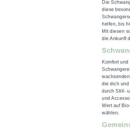
Die Schwange
diese besond
Schwangersch
helfen, bis 
Mit diesen s
die Ankunft 
Schwang
Komfort und 
Schwangere, 
wachsenden B
die dich und
durch Still-
und Accessoi
Wert auf Bio
wählen.
Gemeins