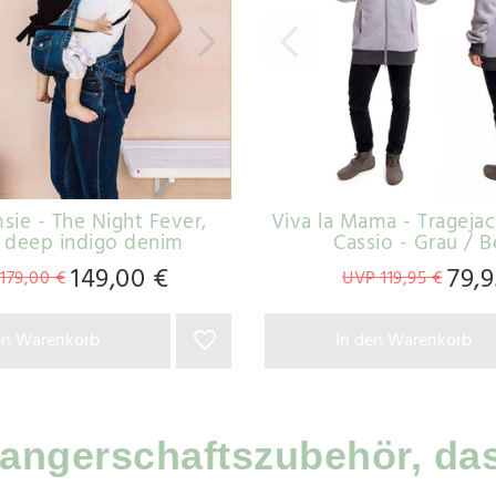
ie - The Night Fever
,
Viva la Mama - Trageja
: deep indigo denim
Cassio - Grau / 
149,00 €
79,9
179,00 €
UVP 119,95 €
en Warenkorb
In den Warenkorb
ngerschaftszubehör, das 