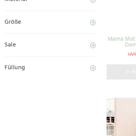
Größe
Mama Matte
Sale
Dam
UVP
Füllung
In d