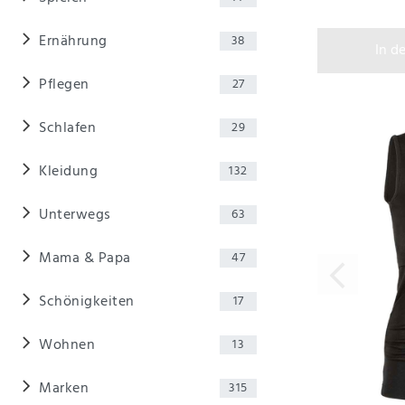
Ernährung
38
In d
Pflegen
27
Schlafen
29
Kleidung
132
Unterwegs
63
Mama & Papa
47
Schönigkeiten
17
Wohnen
13
Marken
315