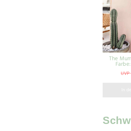
The Mums
Farbe
UVP 
In d
Schwa