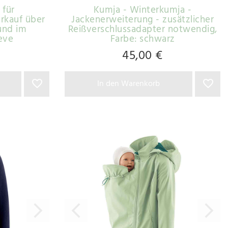
 für
Kumja - Winterkumja -
rkauf über
Jackenerweiterung - zusätzlicher
und im
Reißverschlussadapter notwendig
,
leve
Farbe: schwarz
45,00 €
In den Warenkorb