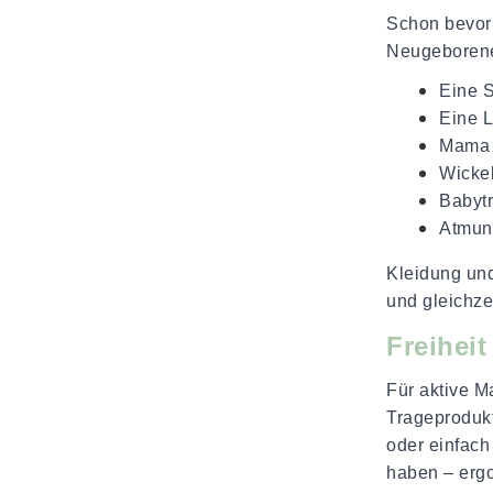
Schon bevor 
Neugeborene
Eine S
Eine L
Mama 
Wickel
Babytr
Atmung
Kleidung und
und gleichze
Freihei
Für aktive M
Trageprodukt
oder einfach
haben – erg