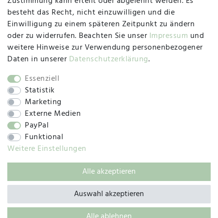
Zustimmung kann erteilt oder abgelehnt werden. Es
besteht das Recht, nicht einzuwilligen und die
Montag, Dienstag, Donnerstag, Freitag
Einwilligung zu einem späteren Zeitpunkt zu ändern
09:00 Uhr bis 13:00 Uhr
oder zu widerrufen. Beachten Sie unser
Impressum
und
Mittwoch
weitere Hinweise zur Verwendung personenbezogener
09:00 Uhr bis 12:00 Uhr
Daten in unserer
Daten­schutz­erklärung
.
Essenziell
Statistik
SOCIAL
Marketing
Externe Medien
PayPal
Funktional
Weitere Einstellungen
Alle akzeptieren
© 2019 – 2025 SILC GmbH
Auswahl akzeptieren
Alle ablehnen