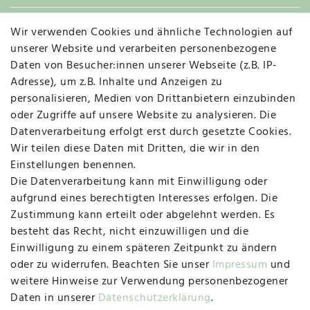
Wir verwenden Cookies und ähnliche Technologien auf
Widerruf
unserer Website und verarbeiten personenbezogene
Daten von Besucher:innen unserer Webseite (z.B. IP-
Adresse), um z.B. Inhalte und Anzeigen zu
personalisieren, Medien von Drittanbietern einzubinden
Vertrag widerrufen
Kontakt
oder Zugriffe auf unsere Website zu analysieren. Die
Datenverarbeitung erfolgt erst durch gesetzte Cookies.
MAPALI VOR ORT
Wir teilen diese Daten mit Dritten, die wir in den
Einstellungen benennen.
Die Datenverarbeitung kann mit Einwilligung oder
Herzogstraße 10
aufgrund eines berechtigten Interesses erfolgen. Die
47533 Kleve
Zustimmung kann erteilt oder abgelehnt werden. Es
besteht das Recht, nicht einzuwilligen und die
Montag, Dienstag, Donnerstag, Freitag
Einwilligung zu einem späteren Zeitpunkt zu ändern
09:00 Uhr bis 13:00 Uhr
oder zu widerrufen. Beachten Sie unser
Impressum
und
Mittwoch
weitere Hinweise zur Verwendung personenbezogener
09:00 Uhr bis 12:00 Uhr
Daten in unserer
Daten­schutz­erklärung
.