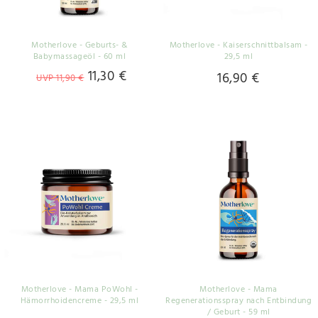
Motherlove - Geburts- &
Motherlove - Kaiserschnittbalsam -
Babymassageöl - 60 ml
29,5 ml
11,30 €
16,90 €
UVP 11,90 €
Motherlove - Mama PoWohl -
Motherlove - Mama
Hämorrhoidencreme - 29,5 ml
Regenerationsspray nach Entbindung
/ Geburt - 59 ml