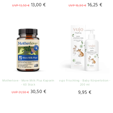
13,00 €
16,25 €
UVP 13,50 €
UVP 16,90 €
Motherlove - More Milk Plus Kapseln
vujo Frischling - Baby Körperlotion -
- 60 Stück
200 ml
30,50 €
9,95 €
UVP 31,50 €