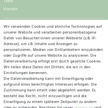
Team
Kontakt
Wir verwenden Cookies und ähnliche Technologien auf
Widerruf
unserer Website und verarbeiten personenbezogene
Daten von Besucher:innen unserer Webseite (z.B. IP-
Adresse), um z.B. Inhalte und Anzeigen zu
personalisieren, Medien von Drittanbietern einzubinden
Vertrag widerrufen
Kontakt
oder Zugriffe auf unsere Website zu analysieren. Die
Datenverarbeitung erfolgt erst durch gesetzte Cookies.
MAPALI VOR ORT
Wir teilen diese Daten mit Dritten, die wir in den
Einstellungen benennen.
Die Datenverarbeitung kann mit Einwilligung oder
Herzogstraße 10
aufgrund eines berechtigten Interesses erfolgen. Die
47533 Kleve
Zustimmung kann erteilt oder abgelehnt werden. Es
besteht das Recht, nicht einzuwilligen und die
Montag, Dienstag, Donnerstag, Freitag
Einwilligung zu einem späteren Zeitpunkt zu ändern
09:00 Uhr bis 13:00 Uhr
oder zu widerrufen. Beachten Sie unser
Impressum
und