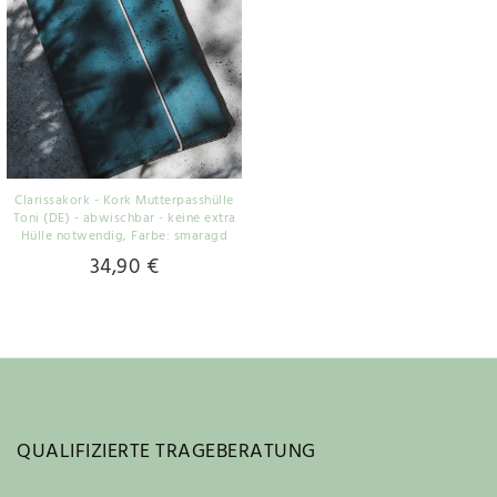
Clarissakork - Kork Mutterpasshülle
Toni (DE) - abwischbar - keine extra
Hülle notwendig
, Farbe: smaragd
34,90 €
QUALIFIZIERTE TRAGEBERATUNG