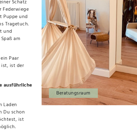
einer Schatz
er Federwiege
it Puppe und
ns Tragetuch.
kt und
n Spaß am
ein Paar
st, ist der
e ausführliche
Beratungsraum
im Laden
nn Du schon
chtest, ist
möglich.