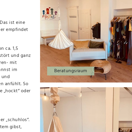
Das ist eine
der empfindet
n ca. 1,5
stört und ganz
ren- mit
annst im
Beratungsraum
 und
n anfühlt. So
e „hockt“ oder
r „schuhlos“.
tem gibst,