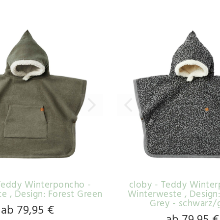
 Teddy Winterponcho -
cloby - Teddy Winter
te
, Design: Forest Green
Winterweste
, Design
Grey - schwarz/
ab 79,95 €