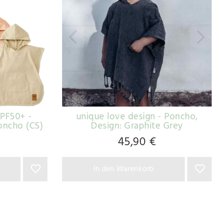
UPF50+ -
unique love design - Poncho
,
oncho (CS)
Design: Graphite Grey
45,90 €
In den Warenkorb