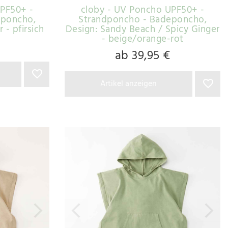
UPF50+ -
cloby - UV Poncho UPF50+ -
eponcho
,
Strandponcho - Badeponcho
,
- pfirsich
Design: Sandy Beach / Spicy Ginger
- beige/orange-rot
ab 39,95 €
Artikel anzeigen