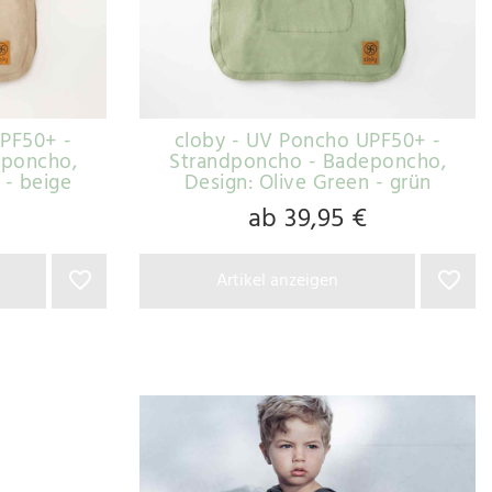
UPF50+ -
cloby - UV Poncho UPF50+ -
eponcho
,
Strandponcho - Badeponcho
,
 - beige
Design: Olive Green - grün
ab 39,95 €
Artikel anzeigen