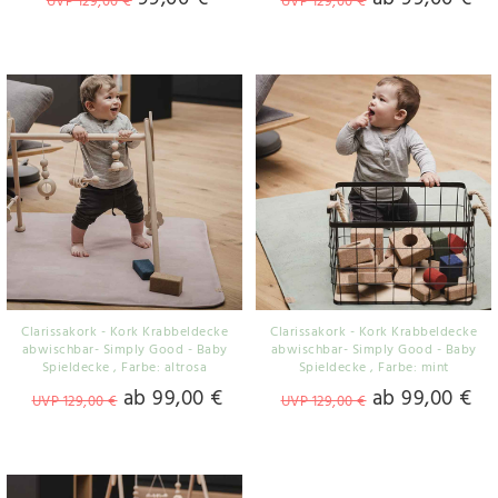
UVP 129,00 €
UVP 129,00 €
Clarissakork - Kork Krabbeldecke
Clarissakork - Kork Krabbeldecke
abwischbar- Simply Good - Baby
abwischbar- Simply Good - Baby
Spieldecke
, Farbe: altrosa
Spieldecke
, Farbe: mint
ab 99,00 €
ab 99,00 €
UVP 129,00 €
UVP 129,00 €