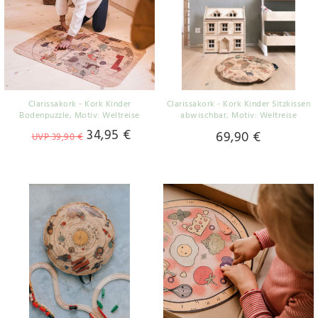
Clarissakork - Kork Kinder
Clarissakork - Kork Kinder Sitzkissen
Bodenpuzzle
, Motiv: Weltreise
abwischbar
, Motiv: Weltreise
34,95 €
69,90 €
UVP 39,90 €