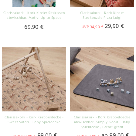
Clarissakork - Kork Kinder Sitzkissen
Clarissakork - Kork Kinder
abwischbar
, Motiv: Up to Space
Steckpuzzle Pizza Luigi
29,90 €
69,90 €
UVP 34,90 €
Clarissakork - Kork Krabbeldecke -
Clarissakork - Kork Krabbeldecke
Sweet Safari - Baby Spieldecke
abwischbar- Simply Good - Baby
Spieldecke
, Farbe: grafit
99,00 €
ab 99,00 €