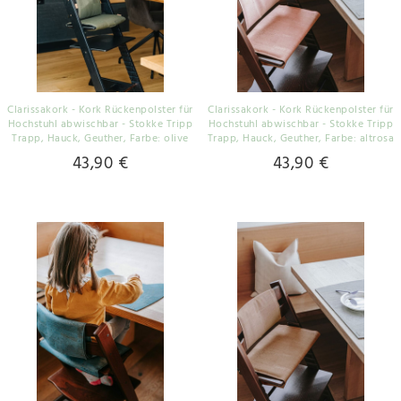
Clarissakork - Kork Rückenpolster für
Clarissakork - Kork Rückenpolster für
Hochstuhl abwischbar - Stokke Tripp
Hochstuhl abwischbar - Stokke Tripp
Trapp, Hauck, Geuther
, Farbe: olive
Trapp, Hauck, Geuther
, Farbe: altrosa
43,90 €
43,90 €