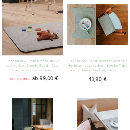
Clarissakork - Kork Krabbeldecke
Clarissakork - Kork Rückenpolster für
abwischbar- Simply Good - Baby
Hochstuhl abwischbar - Stokke Tripp
Spieldecke
, Farbe: beton
Trapp, Hauck, Geuther
, Farbe: mint
ab 99,00 €
43,90 €
UVP 129,00 €