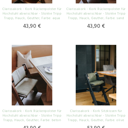
Clarissakork - Kork Rückenpolster für
Clarissakork - Kork Rückenpolster für
Hochstuhl abwischbar - Stokke Tripp
Hochstuhl abwischbar - Stokke Tripp
Trapp, Hauck, Geuther
, Farbe: aqua
Trapp, Hauck, Geuther
, Farbe: sand
43,90 €
43,90 €
Clarissakork - Kork Rückenpolster für
Clarissakork - Kork Sitzkissen für
Hochstuhl abwischbar - Stokke Tripp
Hochstuhl abwischbar - Stokke Tripp
Trapp, Hauck, Geuther
, Farbe: beton
Trapp, Hauck, Geuther
, Farbe: olive