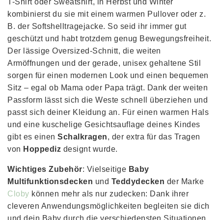
T-Shirt oder Sweatshirt, in Herbst und Winter
kombinierst du sie mit einem warmen Pullover oder z.
B. der Softshelltragejacke. So seid ihr immer gut
geschützt und habt trotzdem genug Bewegungsfreiheit.
Der lässige Oversized-Schnitt, die weiten
Armöffnungen und der gerade, unisex gehaltene Stil
sorgen für einen modernen Look und einen bequemen
Sitz – egal ob Mama oder Papa trägt. Dank der weiten
Passform lässt sich die Weste schnell überziehen und
passt sich deiner Kleidung an. Für einen warmen Hals
und eine kuschelige Gesichtsauflage deines Kindes
gibt es einen
Schalkragen
, der extra für das Tragen
von
Hoppediz
designt wurde.
Wichtiges Zubehör
: Vielseitige
Baby
Multifunktionsdecken
und
Teddydecken
der Marke
Cloby
können mehr als nur zudecken: Dank ihrer
cleveren Anwendungsmöglichkeiten begleiten sie dich
und dein Baby durch die verschiedensten Situationen