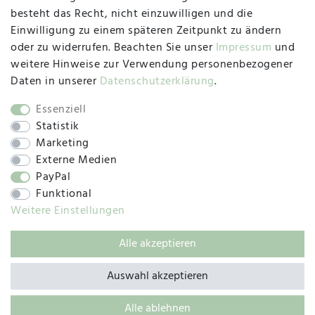
besteht das Recht, nicht einzuwilligen und die
Montag, Dienstag, Donnerstag, Freitag
Einwilligung zu einem späteren Zeitpunkt zu ändern
09:00 Uhr bis 13:00 Uhr
oder zu widerrufen. Beachten Sie unser
Impressum
und
Mittwoch
weitere Hinweise zur Verwendung personenbezogener
09:00 Uhr bis 12:00 Uhr
Daten in unserer
Daten­schutz­erklärung
.
Essenziell
Statistik
SOCIAL
Marketing
Externe Medien
PayPal
Funktional
Weitere Einstellungen
Alle akzeptieren
© 2019 – 2025 SILC GmbH
Auswahl akzeptieren
Alle ablehnen