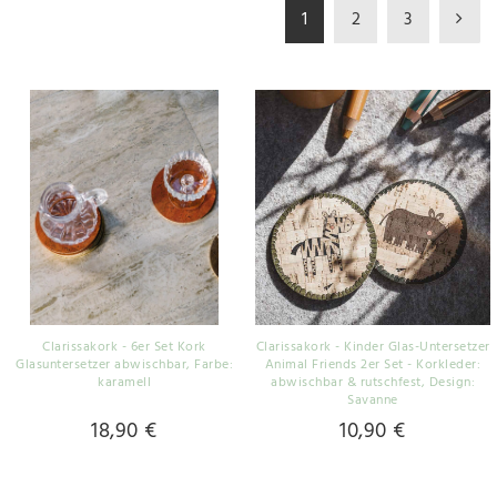
1
2
3
Clarissakork - 6er Set Kork
Clarissakork - Kinder Glas-Untersetzer
Glasuntersetzer abwischbar
, Farbe:
Animal Friends 2er Set - Korkleder:
karamell
abwischbar & rutschfest
, Design:
Savanne
18,90 €
10,90 €