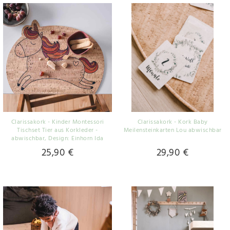
Clarissakork - Kinder Montessori
Clarissakork - Kork Baby
Tischset Tier aus Korkleder -
Meilensteinkarten Lou abwischbar
abwischbar
, Design: Einhorn Ida
25,90 €
29,90 €