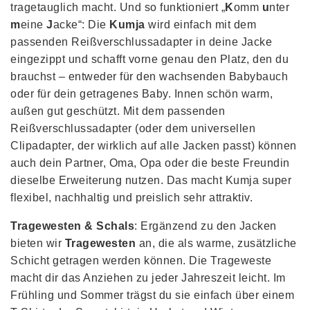
tragetauglich macht. Und so funktioniert „
K
omm
u
nter
m
eine
J
acke“: Die
Kumja
wird einfach mit dem
passenden Reißverschlussadapter in deine Jacke
eingezippt und schafft vorne genau den Platz, den du
brauchst – entweder für den wachsenden Babybauch
oder für dein getragenes Baby. Innen schön warm,
außen gut geschützt. Mit dem passenden
Reißverschlussadapter (oder dem universellen
Clipadapter, der wirklich auf alle Jacken passt) können
auch dein Partner, Oma, Opa oder die beste Freundin
dieselbe Erweiterung nutzen. Das macht Kumja super
flexibel, nachhaltig und preislich sehr attraktiv.
Tragewesten & Schals
: Ergänzend zu den Jacken
bieten wir
Tragewesten
an, die als warme, zusätzliche
Schicht getragen werden können. Die Trageweste
macht dir das Anziehen zu jeder Jahreszeit leicht. Im
Frühling und Sommer trägst du sie einfach über einem