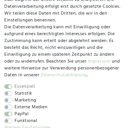
Datenverarbeitung erfolgt erst durch gesetzte Cookies.
MAPALI VOR ORT
Wir teilen diese Daten mit Dritten, die wir in den
Einstellungen benennen.
Die Datenverarbeitung kann mit Einwilligung oder
Herzogstraße 10
aufgrund eines berechtigten Interesses erfolgen. Die
47533 Kleve
Zustimmung kann erteilt oder abgelehnt werden. Es
besteht das Recht, nicht einzuwilligen und die
Montag, Dienstag, Donnerstag, Freitag
Einwilligung zu einem späteren Zeitpunkt zu ändern
09:00 Uhr bis 13:00 Uhr
oder zu widerrufen. Beachten Sie unser
Impressum
und
Mittwoch
weitere Hinweise zur Verwendung personenbezogener
09:00 Uhr bis 12:00 Uhr
Daten in unserer
Daten­schutz­erklärung
.
Essenziell
Statistik
SOCIAL
Marketing
Externe Medien
PayPal
Funktional
Weitere Einstellungen