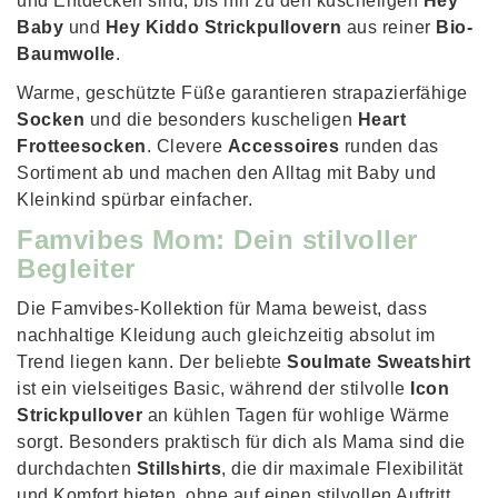
und Entdecken sind, bis hin zu den kuscheligen
Hey
Baby
und
Hey Kiddo Strickpullovern
aus reiner
Bio-
Baumwolle
.
Warme, geschützte Füße garantieren strapazierfähige
Socken
und die besonders kuscheligen
Heart
Frotteesocken
. Clevere
Accessoires
runden das
Sortiment ab und machen den Alltag mit Baby und
Kleinkind spürbar einfacher.
Famvibes Mom: Dein stilvoller
Begleiter
Die Famvibes-Kollektion für Mama beweist, dass
nachhaltige Kleidung auch gleichzeitig absolut im
Trend liegen kann. Der beliebte
Soulmate Sweatshirt
ist ein vielseitiges Basic, während der stilvolle
Icon
Strickpullover
an kühlen Tagen für wohlige Wärme
sorgt. Besonders praktisch für dich als Mama sind die
durchdachten
Stillshirts
, die dir maximale Flexibilität
und Komfort bieten, ohne auf einen stilvollen Auftritt