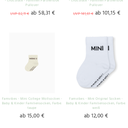
- chocolate - Familien Partnerlook
- chocolate - Familien Partnerlook
Pullover
Pullover
ab 58,31 €
ab 101,15 €
UVP 82,11 €
UVP 141,61 €
Famvibes - Mini College Wollsocken -
Famvibes - Mini Original Socken -
Baby & Kinder Familiensocken
, Farbe:
Baby & Kinder Familiensocken
, Farbe:
taupe
weiß
ab 15,00 €
ab 12,00 €