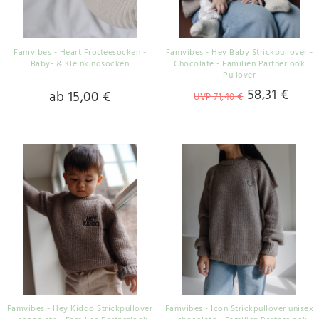
Famvibes - Heart Frotteesocken -
Famvibes - Hey Baby Strickpullover -
Baby- & Kleinkindsocken
Chocolate - Familien Partnerlook
Pullover
58,31 €
ab 15,00 €
UVP 71,40 €
Famvibes - Hey Kiddo Strickpullover
Famvibes - Icon Strickpullover unisex