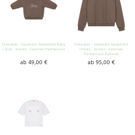
Famvibes - Soulmate Sweatshirt Baby
Famvibes - Soulmate Sweatshirt
/ Kids - brown - Familien Partnerlook
Unisex - brown - Familien
Partnerlook Pullover
ab 49,00 €
ab 95,00 €