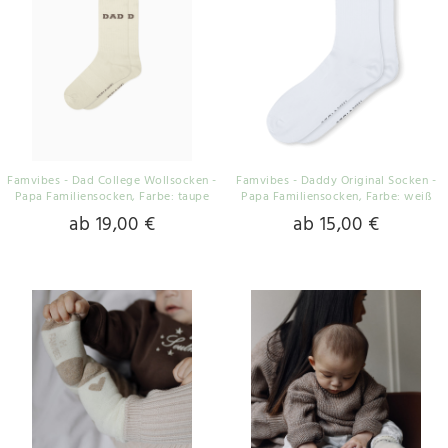
Famvibes - Dad College Wollsocken -
Famvibes - Daddy Original Socken -
Papa Familiensocken
, Farbe: taupe
Papa Familiensocken
, Farbe: weiß
ab 19,00 €
ab 15,00 €