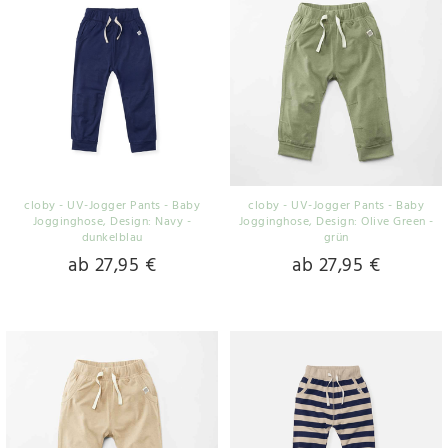
cloby - UV-Jogger Pants - Baby
cloby - UV-Jogger Pants - Baby
Jogginghose
, Design: Navy -
Jogginghose
, Design: Olive Green -
dunkelblau
grün
ab 27,95 €
ab 27,95 €