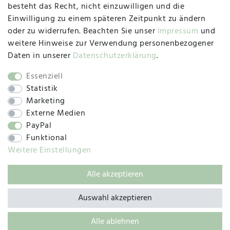
besteht das Recht, nicht einzuwilligen und die
Montag, Dienstag, Donnerstag, Freitag
Einwilligung zu einem späteren Zeitpunkt zu ändern
09:00 Uhr bis 13:00 Uhr
oder zu widerrufen. Beachten Sie unser
Impressum
und
Mittwoch
weitere Hinweise zur Verwendung personenbezogener
09:00 Uhr bis 12:00 Uhr
Daten in unserer
Daten­schutz­erklärung
.
Essenziell
Statistik
SOCIAL
Marketing
Externe Medien
PayPal
Funktional
Weitere Einstellungen
Alle akzeptieren
© 2019 – 2025 SILC GmbH
Auswahl akzeptieren
Alle ablehnen