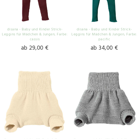
disana - Baby und Kinder Strick-
disana - Baby und Kinder Strick-
Leggins für Mädchen & Jungen
, Farbe:
Leggins für Mädchen & Jungen
, Farbe:
cassis
pacific
ab 29,00 €
ab 34,00 €