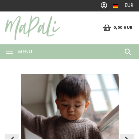
EUR
0,00 EUR
MENÜ