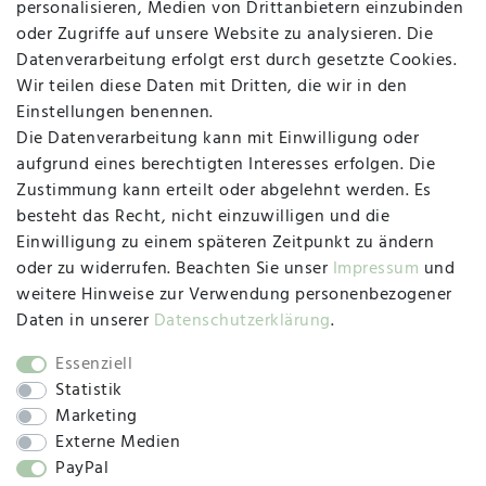
personalisieren, Medien von Drittanbietern einzubinden
Vertrag widerrufen
Kontakt
oder Zugriffe auf unsere Website zu analysieren. Die
Datenverarbeitung erfolgt erst durch gesetzte Cookies.
MAPALI VOR ORT
Wir teilen diese Daten mit Dritten, die wir in den
Einstellungen benennen.
Die Datenverarbeitung kann mit Einwilligung oder
Herzogstraße 10
aufgrund eines berechtigten Interesses erfolgen. Die
47533 Kleve
Zustimmung kann erteilt oder abgelehnt werden. Es
besteht das Recht, nicht einzuwilligen und die
Montag, Dienstag, Donnerstag, Freitag
Einwilligung zu einem späteren Zeitpunkt zu ändern
09:00 Uhr bis 13:00 Uhr
oder zu widerrufen. Beachten Sie unser
Impressum
und
Mittwoch
weitere Hinweise zur Verwendung personenbezogener
09:00 Uhr bis 12:00 Uhr
Daten in unserer
Daten­schutz­erklärung
.
Essenziell
Statistik
SOCIAL
Marketing
Externe Medien
PayPal