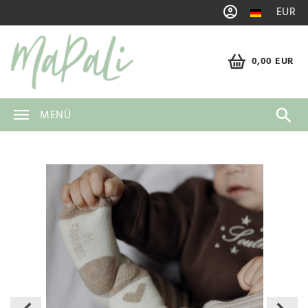
EUR
0,00 EUR
MENÜ