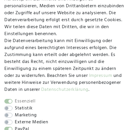
personalisieren, Medien von Drittanbietern einzubinden
Vertrag widerrufen
Kontakt
oder Zugriffe auf unsere Website zu analysieren. Die
Datenverarbeitung erfolgt erst durch gesetzte Cookies.
MAPALI VOR ORT
Wir teilen diese Daten mit Dritten, die wir in den
Einstellungen benennen.
Die Datenverarbeitung kann mit Einwilligung oder
Herzogstraße 10
aufgrund eines berechtigten Interesses erfolgen. Die
47533 Kleve
Zustimmung kann erteilt oder abgelehnt werden. Es
besteht das Recht, nicht einzuwilligen und die
Montag, Dienstag, Donnerstag, Freitag
Einwilligung zu einem späteren Zeitpunkt zu ändern
09:00 Uhr bis 13:00 Uhr
oder zu widerrufen. Beachten Sie unser
Impressum
und
Mittwoch
weitere Hinweise zur Verwendung personenbezogener
09:00 Uhr bis 12:00 Uhr
Daten in unserer
Daten­schutz­erklärung
.
Essenziell
Statistik
SOCIAL
Marketing
Externe Medien
PayPal