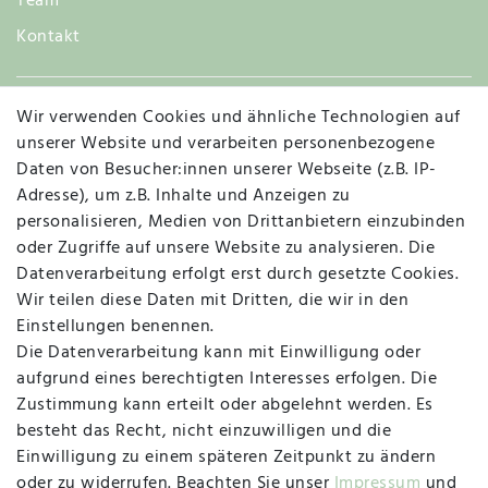
Team
Kontakt
Wir verwenden Cookies und ähnliche Technologien auf
Widerruf
unserer Website und verarbeiten personenbezogene
Daten von Besucher:innen unserer Webseite (z.B. IP-
Adresse), um z.B. Inhalte und Anzeigen zu
personalisieren, Medien von Drittanbietern einzubinden
Vertrag widerrufen
Kontakt
oder Zugriffe auf unsere Website zu analysieren. Die
Datenverarbeitung erfolgt erst durch gesetzte Cookies.
MAPALI VOR ORT
Wir teilen diese Daten mit Dritten, die wir in den
Einstellungen benennen.
Die Datenverarbeitung kann mit Einwilligung oder
Herzogstraße 10
aufgrund eines berechtigten Interesses erfolgen. Die
47533 Kleve
Zustimmung kann erteilt oder abgelehnt werden. Es
besteht das Recht, nicht einzuwilligen und die
Montag, Dienstag, Donnerstag, Freitag
Einwilligung zu einem späteren Zeitpunkt zu ändern
09:00 Uhr bis 13:00 Uhr
oder zu widerrufen. Beachten Sie unser
Impressum
und