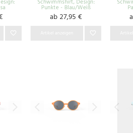
Design:
Schwimmshirt
, Design:
Schwi
osa
Punkte - Blau/Weiß
P
€
ab 27,95 €
a
Artikel anzeigen
Artike