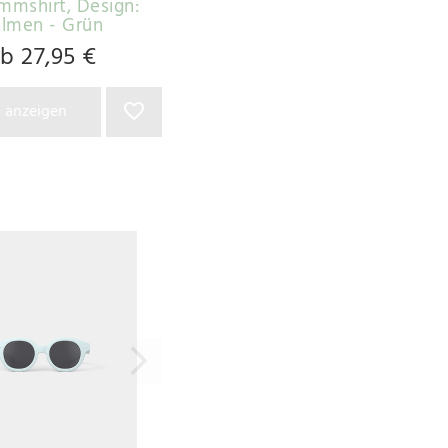
mmshirt
, Design:
almen - Grün
b 27,95 €
l anzeigen