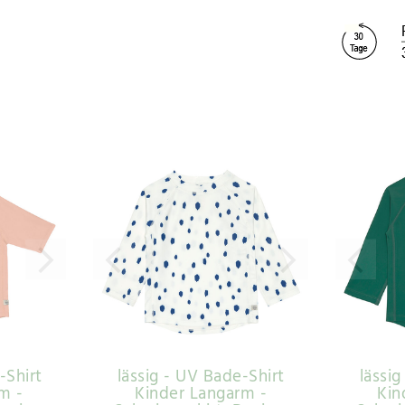
-Shirt
lässig - UV Bade-Shirt
lässi
m -
Kinder Langarm -
Kin