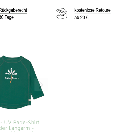
g - UV Bade-Shirt
der Langarm -