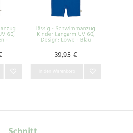
manzug
lässig - Schwimmanzug
UV 60
,
Kinder Langarm UV 60
,
en -
Design: Löwe - Blau
ß
€
39,95 €
In den Warenkorb
Schnitt