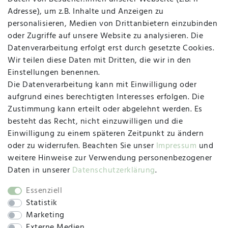
Adresse), um z.B. Inhalte und Anzeigen zu
personalisieren, Medien von Drittanbietern einzubinden
Vertrag widerrufen
Kontakt
oder Zugriffe auf unsere Website zu analysieren. Die
Datenverarbeitung erfolgt erst durch gesetzte Cookies.
MAPALI VOR ORT
Wir teilen diese Daten mit Dritten, die wir in den
Einstellungen benennen.
Die Datenverarbeitung kann mit Einwilligung oder
Herzogstraße 10
aufgrund eines berechtigten Interesses erfolgen. Die
47533 Kleve
Zustimmung kann erteilt oder abgelehnt werden. Es
besteht das Recht, nicht einzuwilligen und die
Montag, Dienstag, Donnerstag, Freitag
Einwilligung zu einem späteren Zeitpunkt zu ändern
09:00 Uhr bis 13:00 Uhr
oder zu widerrufen. Beachten Sie unser
Impressum
und
Mittwoch
weitere Hinweise zur Verwendung personenbezogener
09:00 Uhr bis 12:00 Uhr
Daten in unserer
Daten­schutz­erklärung
.
Essenziell
Statistik
SOCIAL
Marketing
Externe Medien