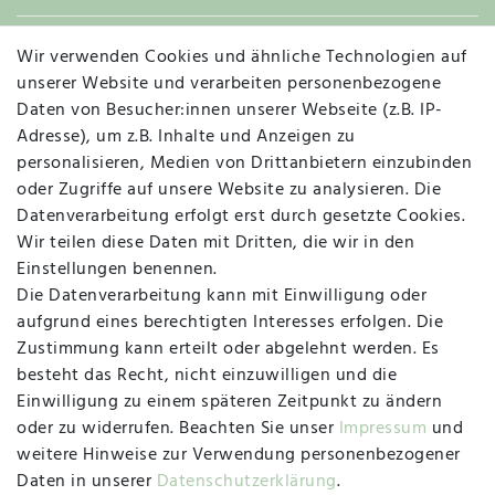
Wir verwenden Cookies und ähnliche Technologien auf
Widerruf
unserer Website und verarbeiten personenbezogene
Daten von Besucher:innen unserer Webseite (z.B. IP-
Adresse), um z.B. Inhalte und Anzeigen zu
personalisieren, Medien von Drittanbietern einzubinden
Vertrag widerrufen
Kontakt
oder Zugriffe auf unsere Website zu analysieren. Die
Datenverarbeitung erfolgt erst durch gesetzte Cookies.
MAPALI VOR ORT
Wir teilen diese Daten mit Dritten, die wir in den
Einstellungen benennen.
Die Datenverarbeitung kann mit Einwilligung oder
Herzogstraße 10
aufgrund eines berechtigten Interesses erfolgen. Die
47533 Kleve
Zustimmung kann erteilt oder abgelehnt werden. Es
besteht das Recht, nicht einzuwilligen und die
Montag, Dienstag, Donnerstag, Freitag
Einwilligung zu einem späteren Zeitpunkt zu ändern
09:00 Uhr bis 13:00 Uhr
oder zu widerrufen. Beachten Sie unser
Impressum
und
Mittwoch
weitere Hinweise zur Verwendung personenbezogener
09:00 Uhr bis 12:00 Uhr
Daten in unserer
Daten­schutz­erklärung
.