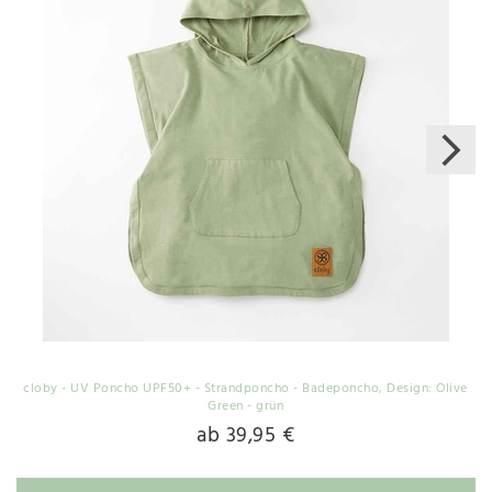
cloby - UV Poncho UPF50+ - Strandponcho - Badeponcho
, Design: Olive
Green - grün
ab 39,95 €