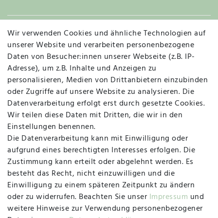
Wir verwenden Cookies und ähnliche Technologien auf
Widerruf
unserer Website und verarbeiten personenbezogene
Daten von Besucher:innen unserer Webseite (z.B. IP-
Adresse), um z.B. Inhalte und Anzeigen zu
personalisieren, Medien von Drittanbietern einzubinden
Vertrag widerrufen
Kontakt
oder Zugriffe auf unsere Website zu analysieren. Die
Datenverarbeitung erfolgt erst durch gesetzte Cookies.
MAPALI VOR ORT
Wir teilen diese Daten mit Dritten, die wir in den
Einstellungen benennen.
Die Datenverarbeitung kann mit Einwilligung oder
Herzogstraße 10
aufgrund eines berechtigten Interesses erfolgen. Die
47533 Kleve
Zustimmung kann erteilt oder abgelehnt werden. Es
besteht das Recht, nicht einzuwilligen und die
Montag, Dienstag, Donnerstag, Freitag
Einwilligung zu einem späteren Zeitpunkt zu ändern
09:00 Uhr bis 13:00 Uhr
oder zu widerrufen. Beachten Sie unser
Impressum
und
Mittwoch
weitere Hinweise zur Verwendung personenbezogener