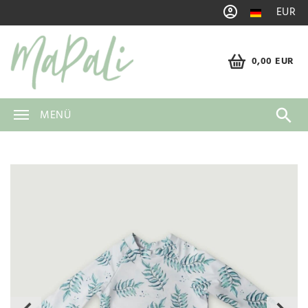
EUR
0,00 EUR
MENÜ