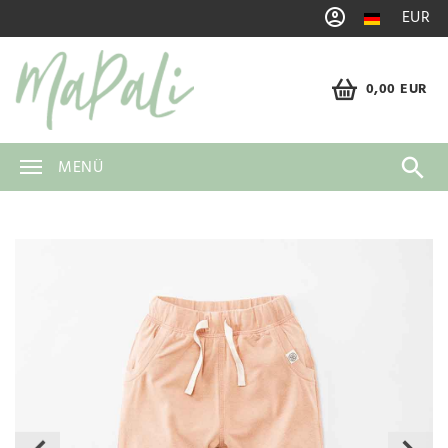
EUR
0,00 EUR
MENÜ