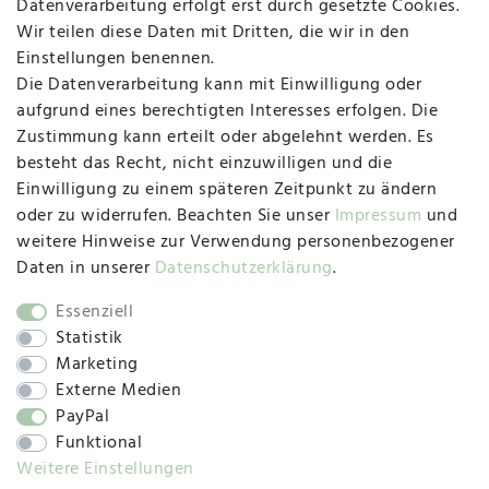
Datenverarbeitung erfolgt erst durch gesetzte Cookies.
MAPALI VOR ORT
Wir teilen diese Daten mit Dritten, die wir in den
Einstellungen benennen.
Die Datenverarbeitung kann mit Einwilligung oder
Herzogstraße 10
aufgrund eines berechtigten Interesses erfolgen. Die
47533 Kleve
Zustimmung kann erteilt oder abgelehnt werden. Es
besteht das Recht, nicht einzuwilligen und die
Montag, Dienstag, Donnerstag, Freitag
Einwilligung zu einem späteren Zeitpunkt zu ändern
09:00 Uhr bis 13:00 Uhr
oder zu widerrufen. Beachten Sie unser
Impressum
und
Mittwoch
weitere Hinweise zur Verwendung personenbezogener
09:00 Uhr bis 12:00 Uhr
Daten in unserer
Daten­schutz­erklärung
.
Essenziell
Statistik
SOCIAL
Marketing
Externe Medien
PayPal
Funktional
Weitere Einstellungen