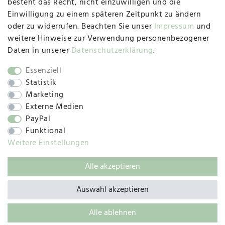
besteht das Recht, nicht einzuwilligen und die
Montag, Dienstag, Donnerstag, Freitag
Einwilligung zu einem späteren Zeitpunkt zu ändern
09:00 Uhr bis 13:00 Uhr
oder zu widerrufen. Beachten Sie unser
Impressum
und
Mittwoch
weitere Hinweise zur Verwendung personenbezogener
09:00 Uhr bis 12:00 Uhr
Daten in unserer
Daten­schutz­erklärung
.
Essenziell
Statistik
SOCIAL
Marketing
Externe Medien
PayPal
Funktional
Weitere Einstellungen
Alle akzeptieren
© 2019 – 2025 SILC GmbH
Auswahl akzeptieren
Alle ablehnen
BACK TO TOP