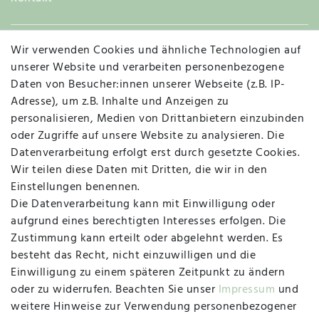
Wir verwenden Cookies und ähnliche Technologien auf
Widerruf
unserer Website und verarbeiten personenbezogene
Daten von Besucher:innen unserer Webseite (z.B. IP-
Adresse), um z.B. Inhalte und Anzeigen zu
personalisieren, Medien von Drittanbietern einzubinden
Vertrag widerrufen
Kontakt
oder Zugriffe auf unsere Website zu analysieren. Die
Datenverarbeitung erfolgt erst durch gesetzte Cookies.
MAPALI VOR ORT
Wir teilen diese Daten mit Dritten, die wir in den
Einstellungen benennen.
Die Datenverarbeitung kann mit Einwilligung oder
Herzogstraße 10
aufgrund eines berechtigten Interesses erfolgen. Die
47533 Kleve
Zustimmung kann erteilt oder abgelehnt werden. Es
besteht das Recht, nicht einzuwilligen und die
Montag, Dienstag, Donnerstag, Freitag
Einwilligung zu einem späteren Zeitpunkt zu ändern
09:00 Uhr bis 13:00 Uhr
oder zu widerrufen. Beachten Sie unser
Impressum
und
Mittwoch
weitere Hinweise zur Verwendung personenbezogener