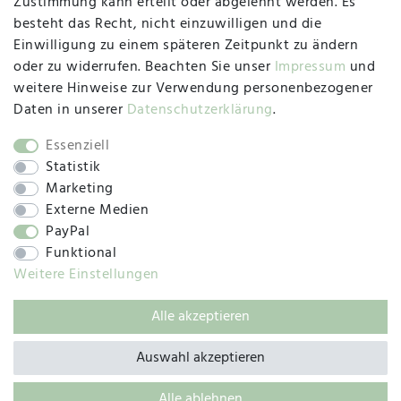
Zustimmung kann erteilt oder abgelehnt werden. Es
besteht das Recht, nicht einzuwilligen und die
Montag, Dienstag, Donnerstag, Freitag
Einwilligung zu einem späteren Zeitpunkt zu ändern
09:00 Uhr bis 13:00 Uhr
oder zu widerrufen. Beachten Sie unser
Impressum
und
Mittwoch
weitere Hinweise zur Verwendung personenbezogener
09:00 Uhr bis 12:00 Uhr
Daten in unserer
Daten­schutz­erklärung
.
Essenziell
Statistik
SOCIAL
Marketing
Externe Medien
PayPal
Funktional
Weitere Einstellungen
Alle akzeptieren
© 2019 – 2025 SILC GmbH
Auswahl akzeptieren
Alle ablehnen