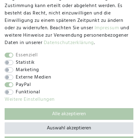
47533 Kleve
Zustimmung kann erteilt oder abgelehnt werden. Es
besteht das Recht, nicht einzuwilligen und die
Montag, Dienstag, Donnerstag, Freitag
Einwilligung zu einem späteren Zeitpunkt zu ändern
09:00 Uhr bis 13:00 Uhr
oder zu widerrufen. Beachten Sie unser
Impressum
und
Mittwoch
weitere Hinweise zur Verwendung personenbezogener
09:00 Uhr bis 12:00 Uhr
Daten in unserer
Daten­schutz­erklärung
.
Essenziell
Statistik
SOCIAL
Marketing
Externe Medien
PayPal
Funktional
Weitere Einstellungen
Alle akzeptieren
© 2019 – 2025 SILC GmbH
Auswahl akzeptieren