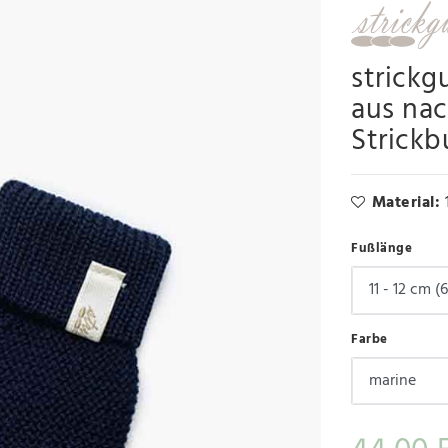
strickg
aus nac
Strick
Material:
Fußlänge
Farbe