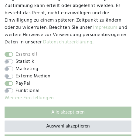
47533 Kleve
Zustimmung kann erteilt oder abgelehnt werden. Es
besteht das Recht, nicht einzuwilligen und die
Montag, Dienstag, Donnerstag, Freitag
Einwilligung zu einem späteren Zeitpunkt zu ändern
09:00 Uhr bis 13:00 Uhr
oder zu widerrufen. Beachten Sie unser
Impressum
und
Mittwoch
weitere Hinweise zur Verwendung personenbezogener
09:00 Uhr bis 12:00 Uhr
Daten in unserer
Daten­schutz­erklärung
.
Essenziell
Statistik
SOCIAL
Marketing
Externe Medien
PayPal
Funktional
Weitere Einstellungen
Alle akzeptieren
© 2019 – 2025 SILC GmbH
Auswahl akzeptieren