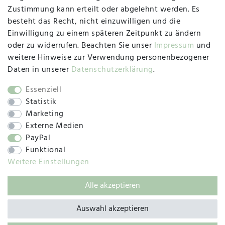
47533 Kleve
Zustimmung kann erteilt oder abgelehnt werden. Es
besteht das Recht, nicht einzuwilligen und die
Montag, Dienstag, Donnerstag, Freitag
Einwilligung zu einem späteren Zeitpunkt zu ändern
09:00 Uhr bis 13:00 Uhr
oder zu widerrufen. Beachten Sie unser
Impressum
und
Mittwoch
weitere Hinweise zur Verwendung personenbezogener
09:00 Uhr bis 12:00 Uhr
Daten in unserer
Daten­schutz­erklärung
.
Essenziell
Statistik
SOCIAL
Marketing
Externe Medien
PayPal
Funktional
Weitere Einstellungen
Alle akzeptieren
© 2019 – 2025 SILC GmbH
Auswahl akzeptieren