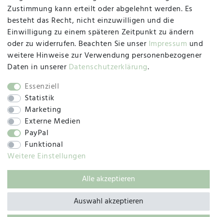
47533 Kleve
Zustimmung kann erteilt oder abgelehnt werden. Es
besteht das Recht, nicht einzuwilligen und die
Montag, Dienstag, Donnerstag, Freitag
Einwilligung zu einem späteren Zeitpunkt zu ändern
09:00 Uhr bis 13:00 Uhr
oder zu widerrufen. Beachten Sie unser
Impressum
und
Mittwoch
weitere Hinweise zur Verwendung personenbezogener
09:00 Uhr bis 12:00 Uhr
Daten in unserer
Daten­schutz­erklärung
.
Essenziell
Statistik
SOCIAL
Marketing
Externe Medien
PayPal
Funktional
Weitere Einstellungen
Alle akzeptieren
© 2019 – 2025 SILC GmbH
Auswahl akzeptieren