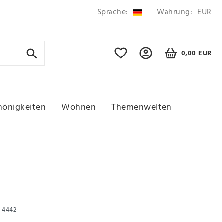
Sprache:
Währung:
EUR
0,00 EUR
hönigkeiten
Wohnen
Themenwelten
r
4442