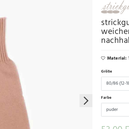
strickg
weiche
nachha
Material:
Größe
Farbe