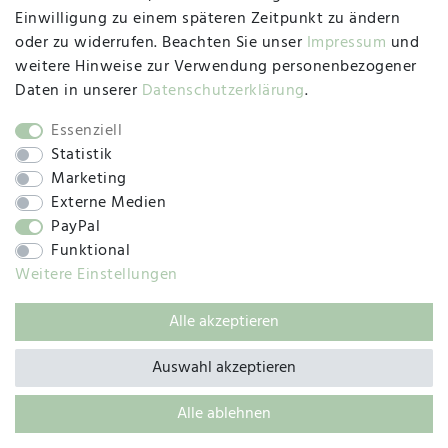
Montag, Dienstag, Donnerstag, Freitag
Einwilligung zu einem späteren Zeitpunkt zu ändern
09:00 Uhr bis 13:00 Uhr
oder zu widerrufen. Beachten Sie unser
Impressum
und
Mittwoch
weitere Hinweise zur Verwendung personenbezogener
09:00 Uhr bis 12:00 Uhr
Daten in unserer
Daten­schutz­erklärung
.
Essenziell
Statistik
SOCIAL
Marketing
Externe Medien
PayPal
Funktional
Weitere Einstellungen
Alle akzeptieren
© 2019 – 2025 SILC GmbH
Auswahl akzeptieren
Alle ablehnen
BACK TO TOP