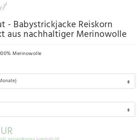
ut - Babystrickjacke Reiskorn
kt aus nachhaltiger Merinowolle
100% Merinowolle
EUR
inkl. Versandkosten innerhalb DE