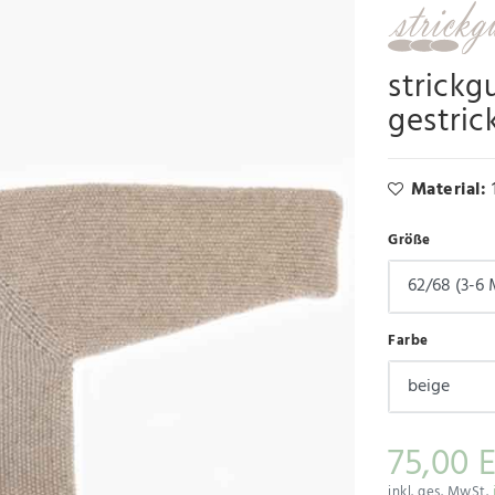
strickg
gestric
Material:
Größe
Farbe
75,00 
inkl. ges. MwSt.