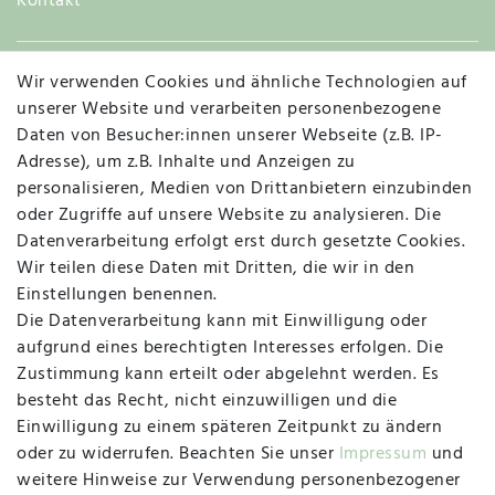
Kontakt
Wir verwenden Cookies und ähnliche Technologien auf
Widerruf
unserer Website und verarbeiten personenbezogene
Daten von Besucher:innen unserer Webseite (z.B. IP-
Adresse), um z.B. Inhalte und Anzeigen zu
personalisieren, Medien von Drittanbietern einzubinden
Vertrag widerrufen
Kontakt
oder Zugriffe auf unsere Website zu analysieren. Die
Datenverarbeitung erfolgt erst durch gesetzte Cookies.
MAPALI VOR ORT
Wir teilen diese Daten mit Dritten, die wir in den
Einstellungen benennen.
Die Datenverarbeitung kann mit Einwilligung oder
Herzogstraße 10
aufgrund eines berechtigten Interesses erfolgen. Die
47533 Kleve
Zustimmung kann erteilt oder abgelehnt werden. Es
besteht das Recht, nicht einzuwilligen und die
Montag, Dienstag, Donnerstag, Freitag
Einwilligung zu einem späteren Zeitpunkt zu ändern
09:00 Uhr bis 13:00 Uhr
oder zu widerrufen. Beachten Sie unser
Impressum
und
Mittwoch
weitere Hinweise zur Verwendung personenbezogener