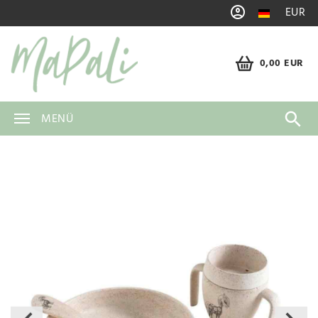
EUR
0,00 EUR
MENÜ