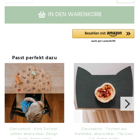
IN DEN WARENKORB
Passt perfekt dazu
Clarissakork - Kork Tischset -
Clarissakork - Tischset aus
Letters abwischbar
, Design:
Korkleder, abwischbar - The Cool