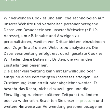
Kontakt
Wir verwenden Cookies und ähnliche Technologien auf
Widerruf
unserer Website und verarbeiten personenbezogene
Daten von Besucher:innen unserer Webseite (z.B. IP-
Adresse), um z.B. Inhalte und Anzeigen zu
personalisieren, Medien von Drittanbietern einzubinden
Vertrag widerrufen
Kontakt
oder Zugriffe auf unsere Website zu analysieren. Die
Datenverarbeitung erfolgt erst durch gesetzte Cookies.
MAPALI VOR ORT
Wir teilen diese Daten mit Dritten, die wir in den
Einstellungen benennen.
Die Datenverarbeitung kann mit Einwilligung oder
Herzogstraße 10
aufgrund eines berechtigten Interesses erfolgen. Die
47533 Kleve
Zustimmung kann erteilt oder abgelehnt werden. Es
besteht das Recht, nicht einzuwilligen und die
Montag, Dienstag, Donnerstag, Freitag
Einwilligung zu einem späteren Zeitpunkt zu ändern
09:00 Uhr bis 13:00 Uhr
oder zu widerrufen. Beachten Sie unser
Impressum
und
Mittwoch
weitere Hinweise zur Verwendung personenbezogener