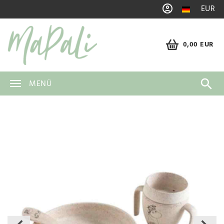
EUR
0,00 EUR
MENÜ