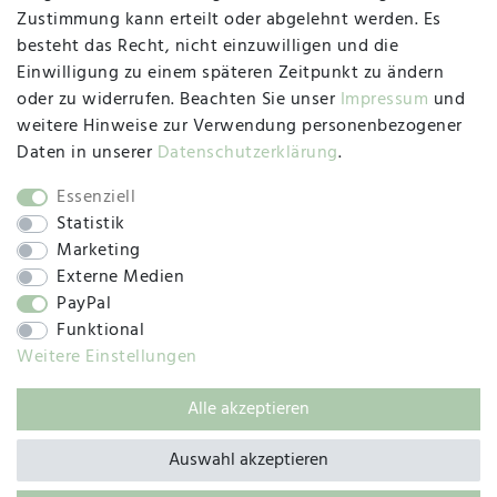
47533 Kleve
Zustimmung kann erteilt oder abgelehnt werden. Es
besteht das Recht, nicht einzuwilligen und die
Montag, Dienstag, Donnerstag, Freitag
Einwilligung zu einem späteren Zeitpunkt zu ändern
09:00 Uhr bis 13:00 Uhr
oder zu widerrufen. Beachten Sie unser
Impressum
und
Mittwoch
weitere Hinweise zur Verwendung personenbezogener
09:00 Uhr bis 12:00 Uhr
Daten in unserer
Daten­schutz­erklärung
.
Essenziell
Statistik
SOCIAL
Marketing
Externe Medien
PayPal
Funktional
Weitere Einstellungen
Alle akzeptieren
© 2019 – 2025 SILC GmbH
Auswahl akzeptieren