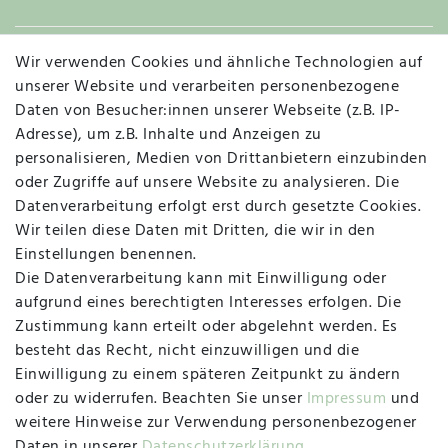
Wir verwenden Cookies und ähnliche Technologien auf
Widerruf
unserer Website und verarbeiten personenbezogene
Daten von Besucher:innen unserer Webseite (z.B. IP-
Adresse), um z.B. Inhalte und Anzeigen zu
personalisieren, Medien von Drittanbietern einzubinden
Vertrag widerrufen
Kontakt
oder Zugriffe auf unsere Website zu analysieren. Die
Datenverarbeitung erfolgt erst durch gesetzte Cookies.
MAPALI VOR ORT
Wir teilen diese Daten mit Dritten, die wir in den
Einstellungen benennen.
Die Datenverarbeitung kann mit Einwilligung oder
Herzogstraße 10
aufgrund eines berechtigten Interesses erfolgen. Die
47533 Kleve
Zustimmung kann erteilt oder abgelehnt werden. Es
besteht das Recht, nicht einzuwilligen und die
Montag, Dienstag, Donnerstag, Freitag
Einwilligung zu einem späteren Zeitpunkt zu ändern
09:00 Uhr bis 13:00 Uhr
oder zu widerrufen. Beachten Sie unser
Impressum
und
Mittwoch
weitere Hinweise zur Verwendung personenbezogener
09:00 Uhr bis 12:00 Uhr
Daten in unserer
Daten­schutz­erklärung
.