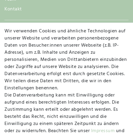
Kontakt
Wir verwenden Cookies und ähnliche Technologien auf
Widerruf
unserer Website und verarbeiten personenbezogene
Daten von Besucher:innen unserer Webseite (z.B. IP-
Adresse), um z.B. Inhalte und Anzeigen zu
personalisieren, Medien von Drittanbietern einzubinden
Vertrag widerrufen
Kontakt
oder Zugriffe auf unsere Website zu analysieren. Die
Datenverarbeitung erfolgt erst durch gesetzte Cookies.
MAPALI VOR ORT
Wir teilen diese Daten mit Dritten, die wir in den
Einstellungen benennen.
Die Datenverarbeitung kann mit Einwilligung oder
Herzogstraße 10
aufgrund eines berechtigten Interesses erfolgen. Die
47533 Kleve
Zustimmung kann erteilt oder abgelehnt werden. Es
besteht das Recht, nicht einzuwilligen und die
Montag, Dienstag, Donnerstag, Freitag
Einwilligung zu einem späteren Zeitpunkt zu ändern
09:00 Uhr bis 13:00 Uhr
oder zu widerrufen. Beachten Sie unser
Impressum
und