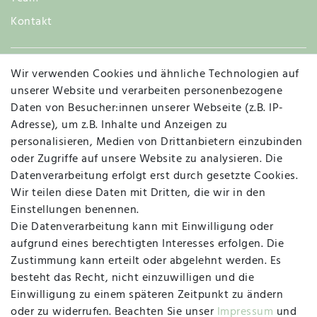
Kontakt
Wir verwenden Cookies und ähnliche Technologien auf
Widerruf
unserer Website und verarbeiten personenbezogene
Daten von Besucher:innen unserer Webseite (z.B. IP-
Adresse), um z.B. Inhalte und Anzeigen zu
personalisieren, Medien von Drittanbietern einzubinden
Vertrag widerrufen
Kontakt
oder Zugriffe auf unsere Website zu analysieren. Die
Datenverarbeitung erfolgt erst durch gesetzte Cookies.
MAPALI VOR ORT
Wir teilen diese Daten mit Dritten, die wir in den
Einstellungen benennen.
Die Datenverarbeitung kann mit Einwilligung oder
Herzogstraße 10
aufgrund eines berechtigten Interesses erfolgen. Die
47533 Kleve
Zustimmung kann erteilt oder abgelehnt werden. Es
besteht das Recht, nicht einzuwilligen und die
Montag, Dienstag, Donnerstag, Freitag
Einwilligung zu einem späteren Zeitpunkt zu ändern
09:00 Uhr bis 13:00 Uhr
oder zu widerrufen. Beachten Sie unser
Impressum
und