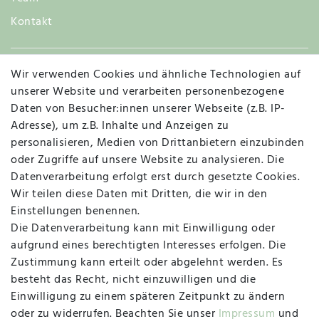
Kontakt
Wir verwenden Cookies und ähnliche Technologien auf
Widerruf
unserer Website und verarbeiten personenbezogene
Daten von Besucher:innen unserer Webseite (z.B. IP-
Adresse), um z.B. Inhalte und Anzeigen zu
personalisieren, Medien von Drittanbietern einzubinden
Vertrag widerrufen
Kontakt
oder Zugriffe auf unsere Website zu analysieren. Die
Datenverarbeitung erfolgt erst durch gesetzte Cookies.
MAPALI VOR ORT
Wir teilen diese Daten mit Dritten, die wir in den
Einstellungen benennen.
Die Datenverarbeitung kann mit Einwilligung oder
Herzogstraße 10
aufgrund eines berechtigten Interesses erfolgen. Die
47533 Kleve
Zustimmung kann erteilt oder abgelehnt werden. Es
besteht das Recht, nicht einzuwilligen und die
Montag, Dienstag, Donnerstag, Freitag
Einwilligung zu einem späteren Zeitpunkt zu ändern
09:00 Uhr bis 13:00 Uhr
oder zu widerrufen. Beachten Sie unser
Impressum
und