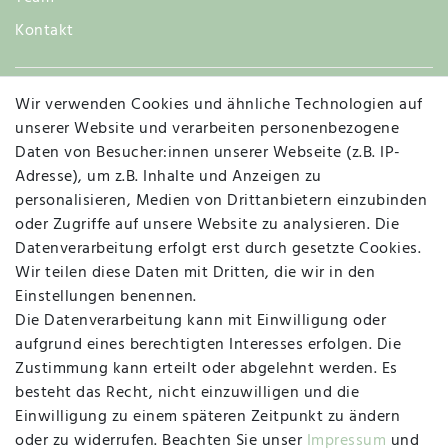
Kontakt
Wir verwenden Cookies und ähnliche Technologien auf
Widerruf
unserer Website und verarbeiten personenbezogene
Daten von Besucher:innen unserer Webseite (z.B. IP-
Adresse), um z.B. Inhalte und Anzeigen zu
personalisieren, Medien von Drittanbietern einzubinden
Vertrag widerrufen
Kontakt
oder Zugriffe auf unsere Website zu analysieren. Die
Datenverarbeitung erfolgt erst durch gesetzte Cookies.
MAPALI VOR ORT
Wir teilen diese Daten mit Dritten, die wir in den
Einstellungen benennen.
Die Datenverarbeitung kann mit Einwilligung oder
Herzogstraße 10
aufgrund eines berechtigten Interesses erfolgen. Die
47533 Kleve
Zustimmung kann erteilt oder abgelehnt werden. Es
besteht das Recht, nicht einzuwilligen und die
Montag, Dienstag, Donnerstag, Freitag
Einwilligung zu einem späteren Zeitpunkt zu ändern
09:00 Uhr bis 13:00 Uhr
oder zu widerrufen. Beachten Sie unser
Impressum
und